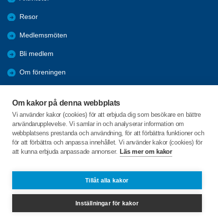
Resor
Medlemsmöten
Bli medlem
Om föreningen
Arkiv
Om kakor på denna webbplats
Förmåner
Vi använder kakor (cookies) för att erbjuda dig som besökare en bättre
användarupplevelse. Vi samlar in och analyserar information om
PROTOKOLL
webbplatsens prestanda och användning, för att förbättra funktioner och
för att förbättra och anpassa innehållet. Vi använder kakor (cookies) för
att kunna erbjuda anpassade annonser.
Läs mer om kakor
C/o:Nils Olov Hult
Kungsgatan 39 A
736 32 KUNGSÖR
Tillåt alla kakor
Telefon:
+46 706775834
Inställningar för kakor
nilsolovhult@gmail.com