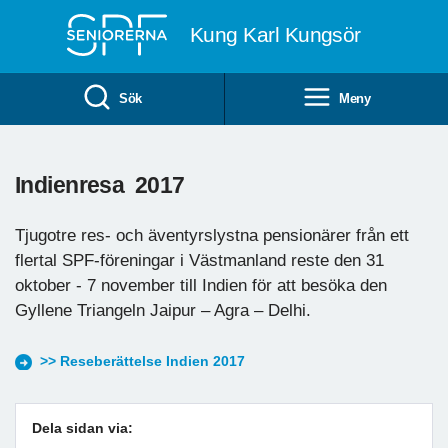
Till övergripande innehåll
Kung Karl Kungsör
Sök
Meny
Indienresa 2017
Tjugotre res- och äventyrslystna pensionärer från ett
flertal SPF-föreningar i Västmanland reste den 31
oktober - 7 november till Indien för att besöka den
Gyllene Triangeln Jaipur – Agra – Delhi.
>> Reseberättelse Indien 2017
Dela sidan via: