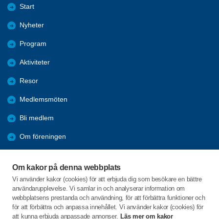
Start
Nyheter
Program
Aktiviteter
Resor
Medlemsmöten
Bli medlem
Om föreningen
Arkiv
Om kakor på denna webbplats
Förmåner
Vi använder kakor (cookies) för att erbjuda dig som besökare en bättre
användarupplevelse. Vi samlar in och analyserar information om
PROTOKOLL
webbplatsens prestanda och användning, för att förbättra funktioner och
för att förbättra och anpassa innehållet. Vi använder kakor (cookies) för
att kunna erbjuda anpassade annonser.
Läs mer om kakor