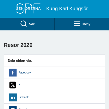
Till övergripande innehåll
Kung Karl Kungsör
Sök
Meny
Resor 2026
Dela sidan via:
Facebook
X
LinkedIn