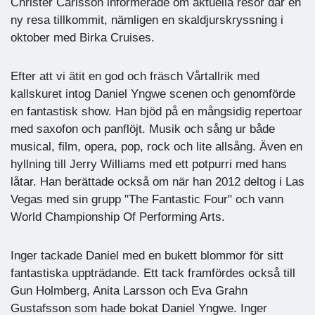
Christer Carlsson informerade om aktuella resor där en
ny resa tillkommit, nämligen en skaldjurskryssning i
oktober med Birka Cruises.
Efter att vi ätit en god och fräsch Vårtallrik med
kallskuret intog Daniel Yngwe scenen och genomförde
en fantastisk show. Han bjöd på en mångsidig repertoar
med saxofon och panflöjt. Musik och sång ur både
musical, film, opera, pop, rock och lite allsång. Även en
hyllning till Jerry Williams med ett potpurri med hans
låtar. Han berättade också om när han 2012 deltog i Las
Vegas med sin grupp "The Fantastic Four" och vann
World Championship Of Performing Arts.
Inger tackade Daniel med en bukett blommor för sitt
fantastiska uppträdande. Ett tack framfördes också till
Gun Holmberg, Anita Larsson och Eva Grahn
Gustafsson som hade bokat Daniel Yngwe. Inger