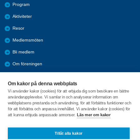
Program
Aktiviteter
Resor
Medlemsmöten
Bli medlem
Om föreningen
Arkiv
Om kakor på denna webbplats
Förmåner
Vi använder kakor (cookies) för att erbjuda dig som besökare en bättre
användarupplevelse. Vi samlar in och analyserar information om
PROTOKOLL
webbplatsens prestanda och användning, för att förbättra funktioner och
för att förbättra och anpassa innehållet. Vi använder kakor (cookies) för
att kunna erbjuda anpassade annonser.
Läs mer om kakor
C/o:Nils Olov Hult
Kungsgatan 39 A
736 32 KUNGSÖR
Tillåt alla kakor