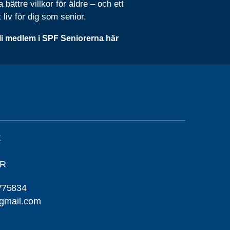
 bättre villkor för äldre – och ett
t liv för dig som senior.
li medlem i SPF Seniorerna här
t
ÖR
775834
@gmail.com