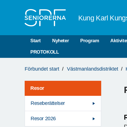
Till övergripande innehåll
Kung Karl Kung
Start
Nyheter
Program
Aktivite
PROTOKOLL
Du
Förbundet start
Västmanlandsdistriktet
är
här:
Resor
Reseberättelser
R
Resor 2026
D