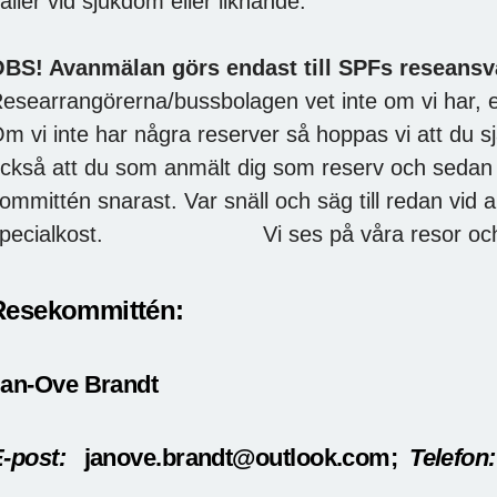
äller vid sjukdom eller liknande.
BS! Avanmälan görs endast till SPFs reseansv
esearrangörerna/bussbolagen vet inte om vi har, el
m vi ​​​​inte har några reserver så hoppas vi att du sj
ckså att du som anmält dig som reserv och sedan ån
ommittén snarast. Var snäll och säg till redan vi
specialkost.
Vi ses på våra resor o
Resekommittén:
an-Ove Brandt
-post:
janove.brandt@outlook.com;
Telefon: