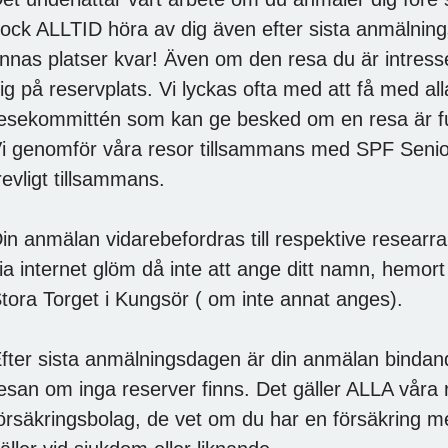
ock ALLTID höra av dig även efter sista anmälningsd
innas platser kvar! Även om den resa du är intresse
ig på reservplats. Vi lyckas ofta med att få med al
esekommittén som kan ge besked om en resa
i genomför våra resor tillsammans med SPF Senio
revligt tillsammans.
in anmälan vidarebefordras till respektive researr
ia internet glöm då inte att ange ditt namn, hemort
tora Torget i Kungsör ( om inte annat anges).
fter sista anmälningsdagen är din anmälan bindande
esan om inga reserver finns. Det gäller ALLA våra r
örsäkringsbolag, de vet om du har en försäkring 