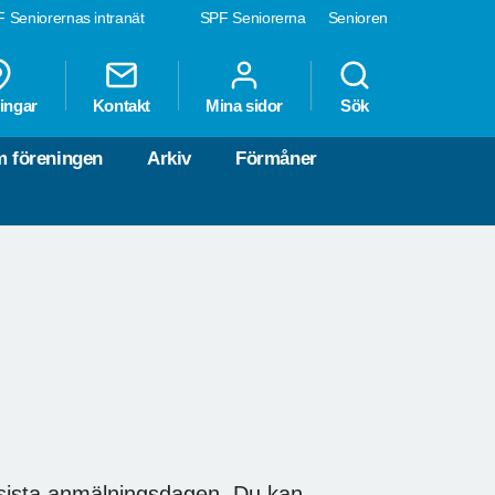
 Seniorernas intranät
SPF Seniorerna
Senioren
ingar
Kontakt
Mina sidor
Sök
 föreningen
Arkiv
Förmåner
 sista anmälningsdagen. Du kan