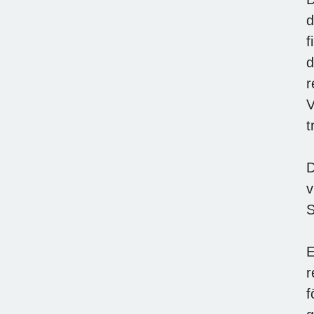
d
f
d
r
V
t
D
v
S
E
r
f