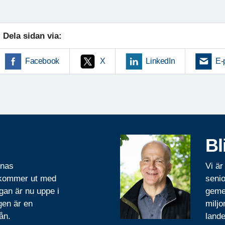
Dela sidan via:
Facebook
X
LinkedIn
E-
Bl
rnas
Vi är
 kommer ut med
senio
gan är nu uppe i
geme
gen är en
miljo
ån.
lande