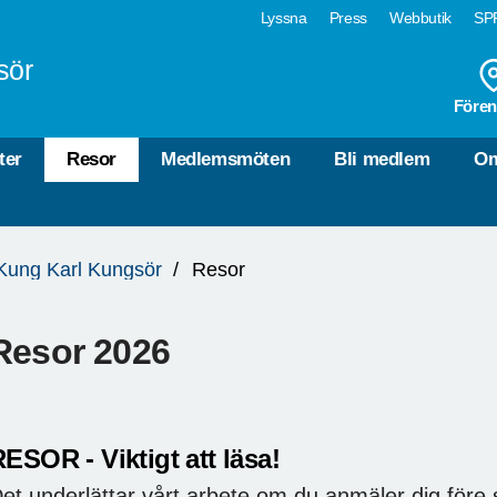
Lyssna
Press
Webbutik
SPF
sör
Fören
ter
Resor
Medlemsmöten
Bli medlem
Om
Kung Karl Kungsör
Resor
Resor 2026
ESOR - Viktigt att läsa!
et underlättar vårt arbete om du anmäler dig före