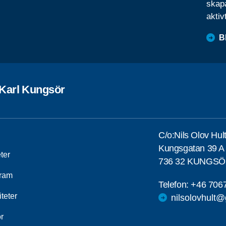
skapa
aktiv
B
Karl Kungsör
C/o:Nils Olov Hul
Kungsgatan 39 A
ter
736 32 KUNGS
ram
Telefon:
+46 706
iteter
nilsolovhult
r