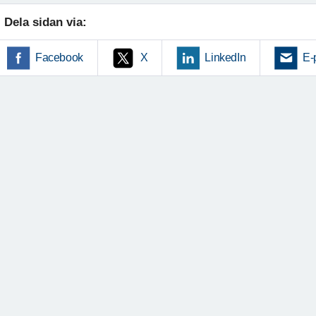
Dela sidan via:
Facebook
X
LinkedIn
E-