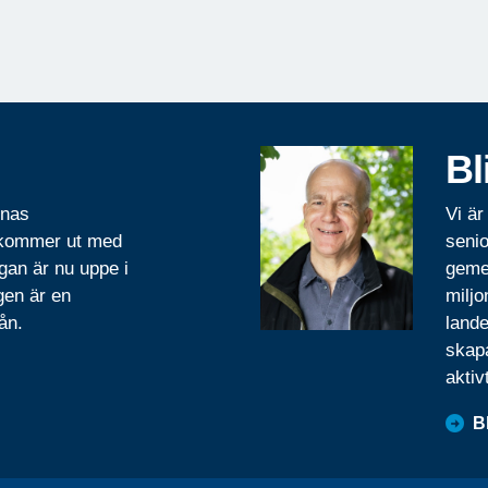
Bl
rnas
Vi är
 kommer ut med
senio
gan är nu uppe i
geme
gen är en
miljo
ån.
lande
skapa
aktiv
B