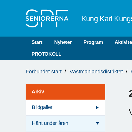
Till övergripande innehåll
Kung Karl Kung
Start
Nyheter
Program
Aktivite
PROTOKOLL
Du
Förbundet start
Västmanlandsdistriktet
är
här:
Arkiv
Bildgalleri
V
Hänt under åren