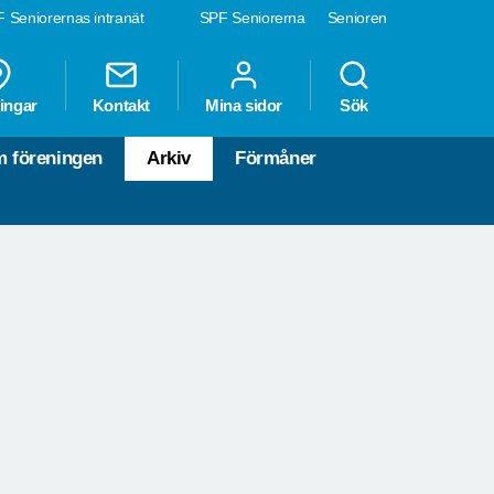
 Seniorernas intranät
SPF Seniorerna
Senioren
ingar
Kontakt
Mina sidor
Sök
 föreningen
Arkiv
Förmåner