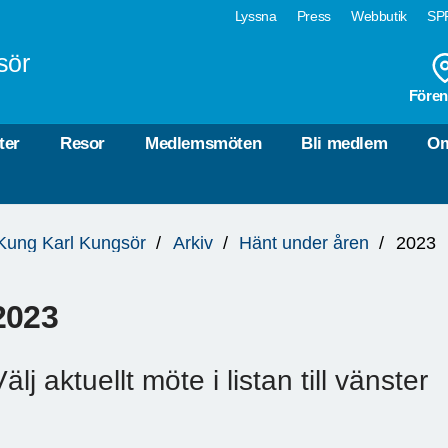
Lyssna
Press
Webbutik
SPF
sör
Fören
ter
Resor
Medlemsmöten
Bli medlem
Om
Kung Karl Kungsör
Arkiv
Hänt under åren
2023
2023
älj aktuellt möte i listan till vänster