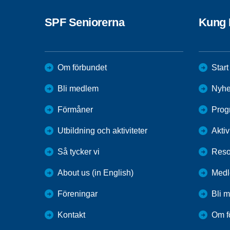
SPF Seniorerna
Kung 
Om förbundet
Start
Bli medlem
Nyhe
Förmåner
Prog
Utbildning och aktiviteter
Aktiv
Så tycker vi
Reso
About us (in English)
Med
Föreningar
Bli 
Kontakt
Om f