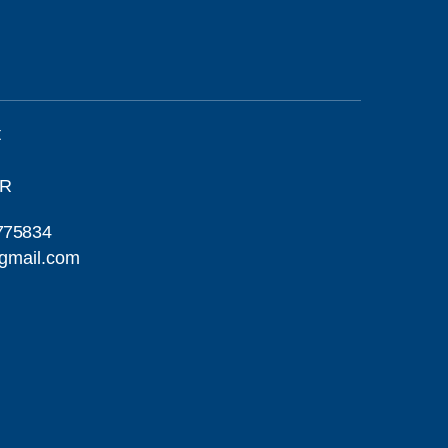
t
ÖR
775834
@gmail.com