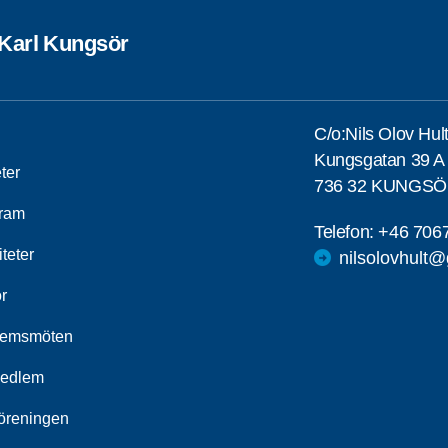
Karl Kungsör
C/o:Nils Olov Hul
Kungsgatan 39 A
ter
736 32 KUNGS
ram
Telefon:
+46 706
iteter
nilsolovhult
r
lemsmöten
medlem
öreningen