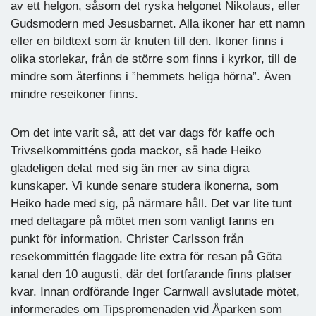
av ett helgon, såsom det ryska helgonet Nikolaus, eller
Gudsmodern med Jesusbarnet. Alla ikoner har ett namn
eller en bildtext som är knuten till den. Ikoner finns i
olika storlekar, från de större som finns i kyrkor, till de
mindre som återfinns i ”hemmets heliga hörna”. Även
mindre reseikoner finns.
Om det inte varit så, att det var dags för kaffe och
Trivselkommitténs goda mackor, så hade Heiko
gladeligen delat med sig än mer av sina digra
kunskaper. Vi kunde senare studera ikonerna, som
Heiko hade med sig, på närmare håll. Det var lite tunt
med deltagare på mötet men som vanligt fanns en
punkt för information. Christer Carlsson från
resekommittén flaggade lite extra för resan på Göta
kanal den 10 augusti, där det fortfarande finns platser
kvar. Innan ordförande Inger Carnwall avslutade mötet,
informerades om Tipspromenaden vid Åparken som