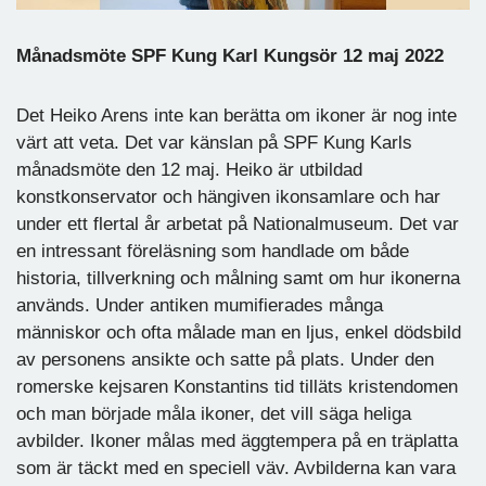
Månadsmöte SPF Kung Karl Kungsör 12 maj 2022
Det Heiko Arens inte kan berätta om ikoner är nog inte
värt att veta. Det var känslan på SPF Kung Karls
månadsmöte den 12 maj. Heiko är utbildad
konstkonservator och hängiven ikonsamlare och har
under ett flertal år arbetat på Nationalmuseum. Det var
en intressant föreläsning som handlade om både
historia, tillverkning och målning samt om hur ikonerna
används. Under antiken mumifierades många
människor och ofta målade man en ljus, enkel dödsbild
av personens ansikte och satte på plats. Under den
romerske kejsaren Konstantins tid tilläts kristendomen
och man började måla ikoner, det vill säga heliga
avbilder. Ikoner målas med äggtempera på en träplatta
som är täckt med en speciell väv. Avbilderna kan vara