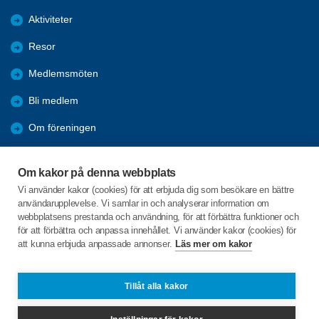
Aktiviteter
Resor
Medlemsmöten
Bli medlem
Om föreningen
Arkiv
Om kakor på denna webbplats
Förmåner
Vi använder kakor (cookies) för att erbjuda dig som besökare en bättre
användarupplevelse. Vi samlar in och analyserar information om
PROTOKOLL
webbplatsens prestanda och användning, för att förbättra funktioner och
för att förbättra och anpassa innehållet. Vi använder kakor (cookies) för
att kunna erbjuda anpassade annonser.
Läs mer om kakor
C/o:Nils Olov Hult
Kungsgatan 39 A
736 32 KUNGSÖR
Tillåt alla kakor
Telefon:
+46 706775834