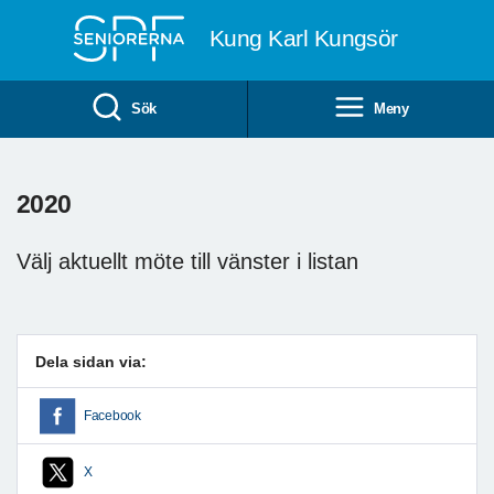
Till övergripande innehåll
Kung Karl Kungsör
Sök
Meny
2020
Välj aktuellt möte till vänster i listan
Dela sidan via:
Facebook
X