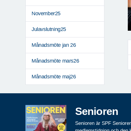
November25
Julavslutning25
Månadsmöte jan 26
Månadsmöte mars26
Månadsmöte maj26
Senioren
Senioren är SPF Seniore
medlemstidning och den