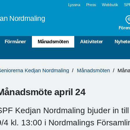
Lyssna
Press
Webbutik
SPF
jan Nordmaling
Fören
Förmåner
Månadsmöten
Aktiviteter
Nyhete
Seniorerna Kedjan Nordmaling
Månadsmöten
Måna
Månadsmöte april 24
SPF Kedjan Nordmaling bjuder in ti
9/4 kl. 13:00 i Nordmalings Församl