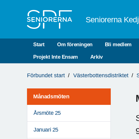
Till övergripande innehåll
Seniorerna Ked
Start
Om föreningen
Bli medlem
Projekt Inte Ensam
Arkiv
Du
Förbundet start
Västerbottensdistriktet
är
här:
Månadsmöten
Årsmöte 25
Januari 25