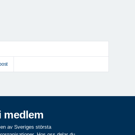
post
i medlem
 en av Sveriges största
rorganisationer. Hos oss delar du