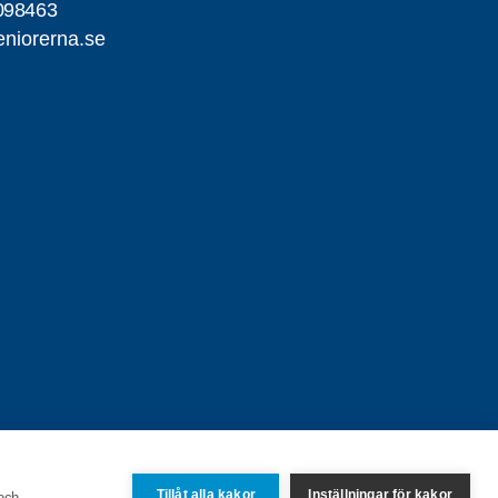
098463
niorerna.se
Tillåt alla kakor
Inställningar för kakor
 och