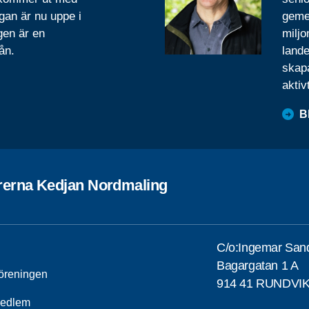
gan är nu uppe i
geme
gen är en
miljo
ån.
lande
skapa
aktiv
B
rerna Kedjan Nordmaling
C/o:Ingemar San
Bagargatan 1 A
öreningen
914 41 RUNDVI
medlem