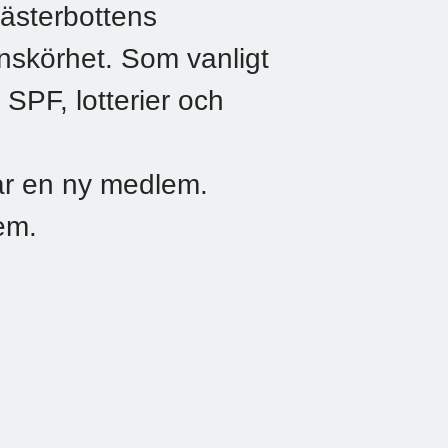
ästerbottens
nskörhet. Som vanligt
 SPF, lotterier och
år en ny medlem.
em.