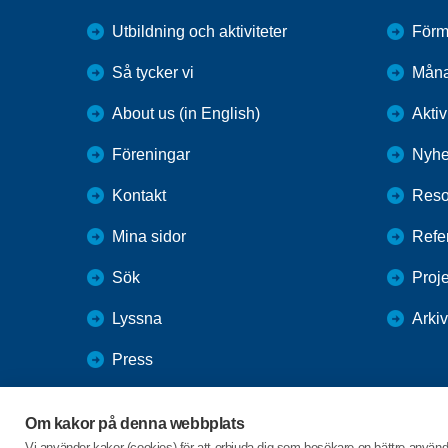
Utbildning och aktiviteter
Förm
Så tycker vi
Mån
About us (in English)
Aktiv
Föreningar
Nyhe
Kontakt
Reso
Mina sidor
Refe
Sök
Proj
Lyssna
Arkiv
Press
Webbutik
Om kakor på denna webbplats
SPF Seniorernas intranät
Vi använder kakor (cookies) för att erbjuda dig som besökare en bättre använ