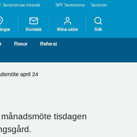
 Seniorernas intranät
SPF Seniorerna
Senioren
ingar
Kontakt
Mina sidor
Sök
r
Resor
Referat
dsmöte april 24
ll månadsmöte tisdagen
ingsgård.