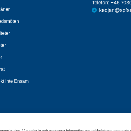
Telefon:
+46 703
åner
kedjan@spfse
adsmöten
iteter
ter
r
rat
ekt Inte Ensam
darupplevelse. Vi samlar in och analyserar information om webbplatsens prestanda