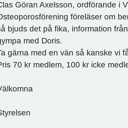
Clas Göran Axelsson, ordförande i V
Osteoporosförening föreläser om be
så bjuds det på fika, information från
gympa med Doris.
Ta gärna med en vän så kanske vi f
Pris 70 kr medlem, 100 kr icke medl
Välkomna
Styrelsen