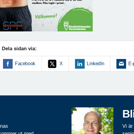
Dela sidan via:
Facebook
X
LinkedIn
E-
Bl
rnas
Vi är
 kommer ut med
senio