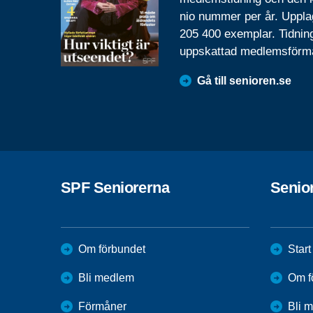
nio nummer per år. Uppla
205 400 exemplar. Tidnin
uppskattad medlemsförm
Gå till senioren.se
SPF Seniorerna
Senio
Om förbundet
Start
Bli medlem
Om f
Förmåner
Bli 