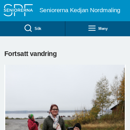
Till övergripande innehåll
Seniorerna Kedjan Nordmaling
Sök
Meny
Fortsatt vandring