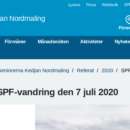
Lyssna
Press
Webbutik
SPF
jan Nordmaling
Fören
Förmåner
Månadsmöten
Aktiviteter
Nyhete
Seniorerna Kedjan Nordmaling
Referat
2020
SPF
SPF-vandring den 7 juli 2020