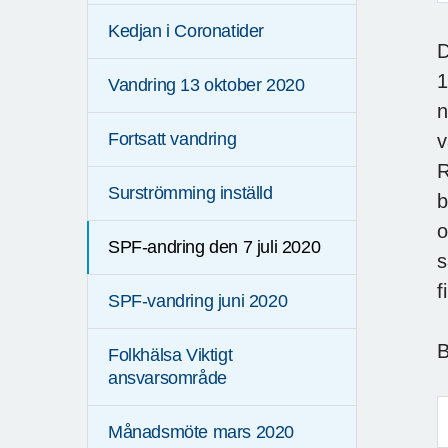
Kedjan i Coronatider
D
1
Vandring 13 oktober 2020
n
Fortsatt vandring
v
R
Surströmming inställd
b
o
SPF-andring den 7 juli 2020
s
f
SPF-vandring juni 2020
B
Folkhälsa Viktigt
ansvarsområde
Månadsmöte mars 2020