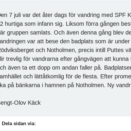
en 7 juli var det åter dags för vandring med SPF K
2 hurtiga som infann sig. Liksom förra gången b
är gruppen samlats. Och även denna gång blev de
andringen var att bese den badplats som är under
ödviksberget och Notholmen, precis intill Puttes v
lir trevlig för vandrarna efter gångvägen att kunna 
ch även ta ett dopp om andan faller på. Badplatse
amhället och lättåtkomlig för de flesta. Efter pro
ika på bänkarna i hamnen på Notholmen. Ny vandrin
engt-Olov Käck
Dela sidan via: