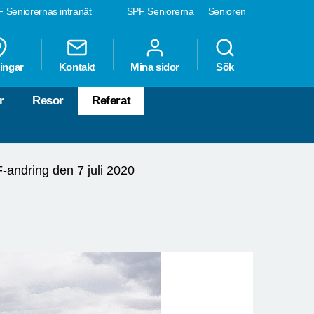
 Seniorernas intranät
SPF Seniorerna
Senioren
ingar
Kontakt
Mina sidor
Sök
r
Resor
Referat
-andring den 7 juli 2020