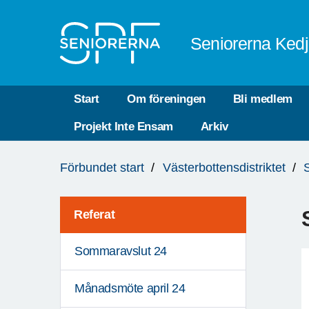
Till övergripande innehåll
Seniorerna Ked
Start
Om föreningen
Bli medlem
Projekt Inte Ensam
Arkiv
Du
Förbundet start
Västerbottensdistriktet
är
här:
Referat
Sommaravslut 24
Månadsmöte april 24