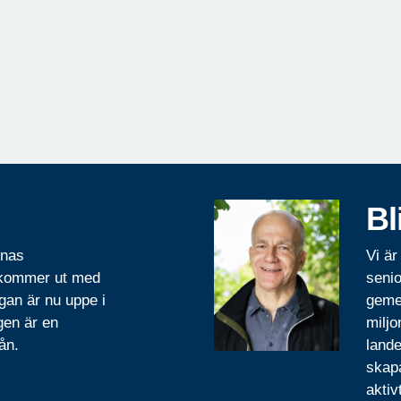
Bl
rnas
Vi är
 kommer ut med
senio
gan är nu uppe i
geme
gen är en
miljo
ån.
lande
skapa
aktiv