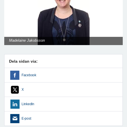
Madelaine Jakobsson
Dela sidan via:
Facebook
X
LinkedIn
E-post