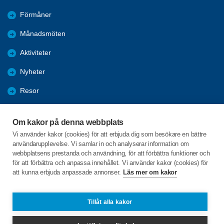
Förmåner
Månadsmöten
Aktiviteter
Nyheter
Resor
Referat
Om kakor på denna webbplats
Projekt Inte Ensam
Vi använder kakor (cookies) för att erbjuda dig som besökare en bättre
användarupplevelse. Vi samlar in och analyserar information om
Arkiv
webbplatsens prestanda och användning, för att förbättra funktioner och
för att förbättra och anpassa innehållet. Vi använder kakor (cookies) för
att kunna erbjuda anpassade annonser.
Läs mer om kakor
C/o:Ingemar Sandström
Bagargatan 1 A
914 41 RUNDVIK
Tillåt alla kakor
Telefon:
+46 703098463