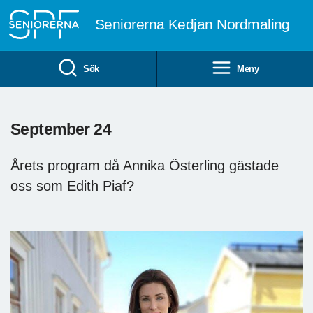
Till övergripande innehåll
Seniorerna Kedjan Nordmaling
Sök
Meny
September 24
Årets program då Annika Österling gästade
oss som Edith Piaf?