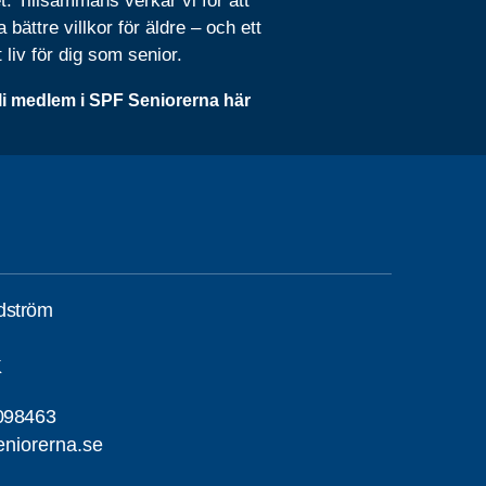
t. Tillsammans verkar vi för att
 bättre villkor för äldre – och ett
t liv för dig som senior.
li medlem i SPF Seniorerna här
dström
K
098463
niorerna.se