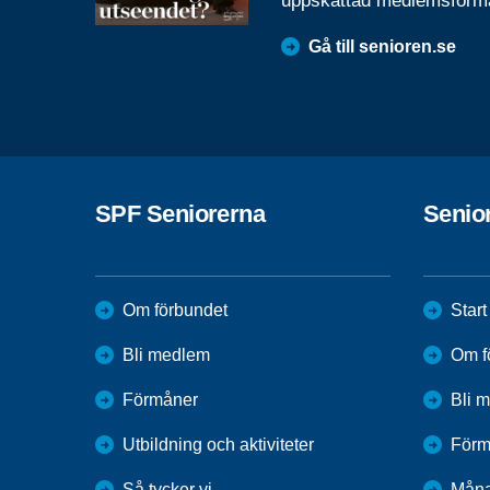
uppskattad medlemsförm
Gå till senioren.se
SPF Seniorerna
Senio
Om förbundet
Start
Bli medlem
Om f
Förmåner
Bli 
Utbildning och aktiviteter
Förm
Så tycker vi
Mån