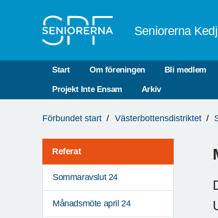
Till övergripande innehåll
Seniorerna Ked
Start
Om föreningen
Bli medlem
Projekt Inte Ensam
Arkiv
Du
Förbundet start
Västerbottensdistriktet
är
här:
Referat
Sommaravslut 24
Månadsmöte april 24