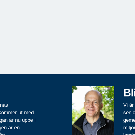
Bl
rnas
Vi är
 kommer ut med
senio
gan är nu uppe i
geme
gen är en
miljo