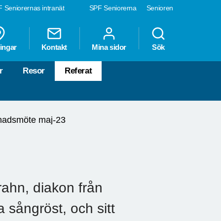
 Seniorernas intranät
SPF Seniorerna
Senioren
ingar
Kontakt
Mina sidor
Sök
r
Resor
Referat
adsmöte maj-23
ahn, diakon från
sångröst, och sitt