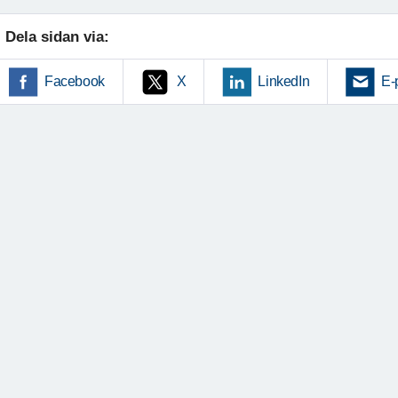
Dela sidan via:
Facebook
X
LinkedIn
E-