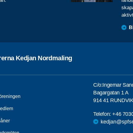
ån.
lande
skapa
aktiv
B
rerna Kedjan Nordmaling
C/o:Ingemar San
Bagargatan 1 A
öreningen
914 41 RUNDVI
medlem
Telefon:
+46 703
åner
kedjan@spfse
adsmöten