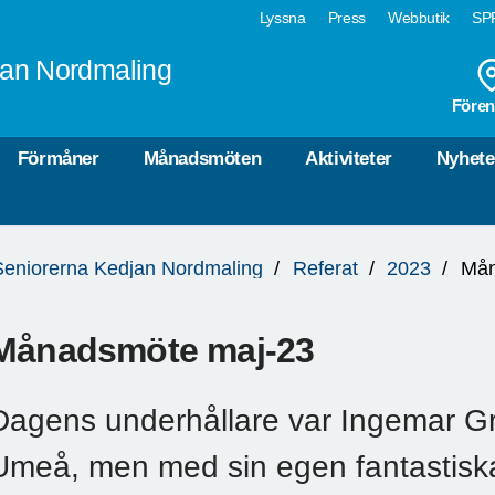
Lyssna
Press
Webbutik
SPF
jan Nordmaling
Fören
Förmåner
Månadsmöten
Aktiviteter
Nyhete
Seniorerna Kedjan Nordmaling
Referat
2023
Mån
Månadsmöte maj-23
Dagens underhållare var Ingemar Gr
Umeå, men med sin egen fantastiska 