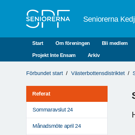
Till övergripande innehåll
Seniorerna Ked
Start
Om föreningen
Bli medlem
Projekt Inte Ensam
Arkiv
Du
Förbundet start
Västerbottensdistriktet
är
här:
Referat
Sommaravslut 24
Månadsmöte april 24