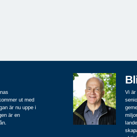
Bl
rnas
Vi är
 kommer ut med
senio
gan är nu uppe i
geme
gen är en
miljo
ån.
lande
skapa