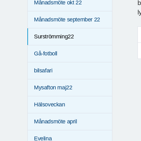
b
Månadsmöte okt 22
l
Månadsmöte september 22
Surströmming22
Gå-fotboll
bilsafari
Mysafton maj22
Hälsoveckan
Månadsmöte april
Evelina