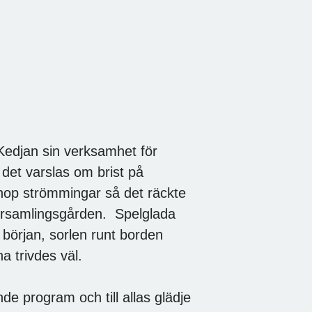
Kedjan sin verksamhet för
et varslas om brist på
hop strömmingar så det räckte
 församlingsgården. Spelglada
ta början, sorlen runt borden
a trivdes väl.
 program och till allas glädje