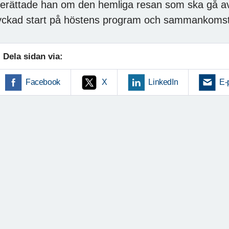
erättade han om den hemliga resan som ska gå a
yckad start på höstens program och sammankomst
Dela sidan via:
Facebook
X
LinkedIn
E-