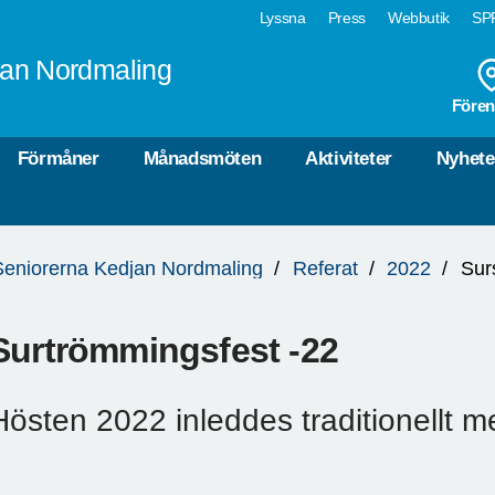
Lyssna
Press
Webbutik
SPF
jan Nordmaling
Fören
Förmåner
Månadsmöten
Aktiviteter
Nyhete
Seniorerna Kedjan Nordmaling
Referat
2022
Sur
Surtrömmingsfest -22
Hösten 2022 inleddes traditionellt 