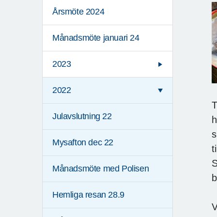
Årsmöte 2024
Månadsmöte januari 24
2023
2022
T
Julavslutning 22
h
s
Mysafton dec 22
t
S
Månadsmöte med Polisen
b
Hemliga resan 28.9
V