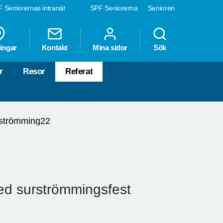
 Seniorernas intranät
SPF Seniorerna
Senioren
ingar
Kontakt
Mina sidor
Sök
r
Resor
Referat
strömming22
med surströmmingsfest