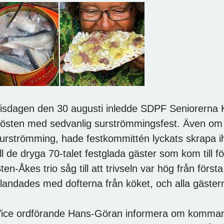
isdagen den 30 augusti inledde SDPF Seniorerna 
östen med sedvanlig surströmmingsfest. Även om d
urströmming, hade festkommittén lyckats skrapa i
ill de dryga 70-talet festglada gäster som kom till
ten-Åkes trio såg till att trivseln var hög från förs
landades med dofterna från köket, och alla gästern
ice ordförande Hans-Göran informera om kommande