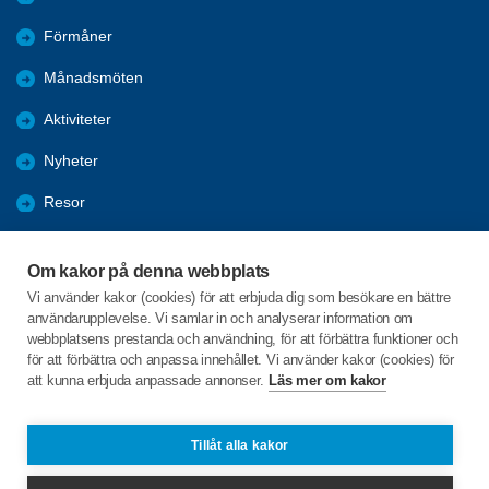
Förmåner
Månadsmöten
Aktiviteter
Nyheter
Resor
Referat
Om kakor på denna webbplats
Projekt Inte Ensam
Vi använder kakor (cookies) för att erbjuda dig som besökare en bättre
användarupplevelse. Vi samlar in och analyserar information om
Arkiv
webbplatsens prestanda och användning, för att förbättra funktioner och
för att förbättra och anpassa innehållet. Vi använder kakor (cookies) för
att kunna erbjuda anpassade annonser.
Läs mer om kakor
C/o:Ingemar Sandström
Bagargatan 1 A
914 41 RUNDVIK
Tillåt alla kakor
Telefon:
+46 703098463