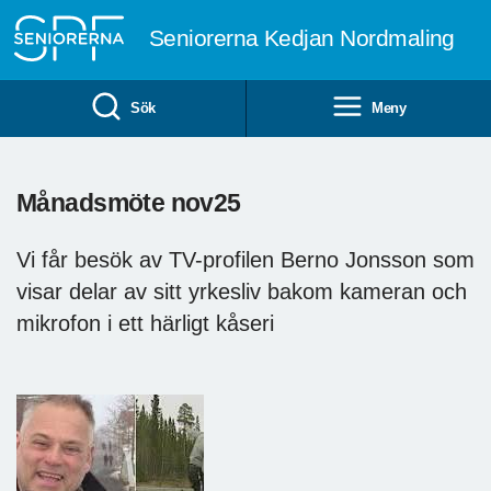
Till övergripande innehåll
Seniorerna Kedjan Nordmaling
Sök
Meny
Månadsmöte nov25
Vi får besök av TV-profilen Berno Jonsson som
visar delar av sitt yrkesliv bakom kameran och
mikrofon i ett härligt kåseri