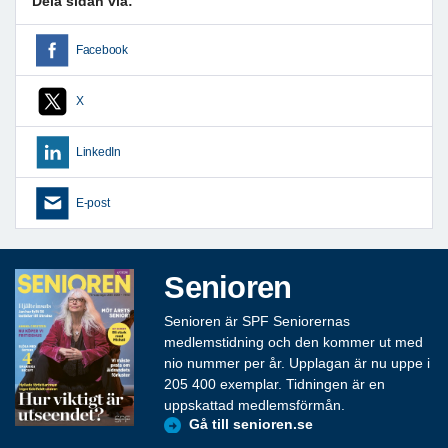
Dela sidan via:
Facebook
X
LinkedIn
E-post
Senioren
Senioren är SPF Seniorernas
medlemstidning och den kommer ut med
nio nummer per år. Upplagan är nu uppe i
205 400 exemplar. Tidningen är en
uppskattad medlemsförmån.
Gå till senioren.se