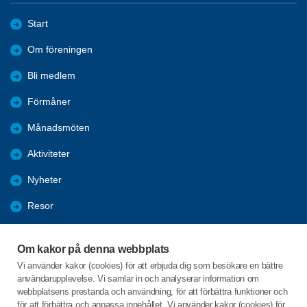
Start
Om föreningen
Bli medlem
Förmåner
Månadsmöten
Aktiviteter
Nyheter
Resor
Referat
Om kakor på denna webbplats
Projekt Inte Ensam
Vi använder kakor (cookies) för att erbjuda dig som besökare en bättre
användarupplevelse. Vi samlar in och analyserar information om
Arkiv
webbplatsens prestanda och användning, för att förbättra funktioner och
för att förbättra och anpassa innehållet. Vi använder kakor (cookies) för