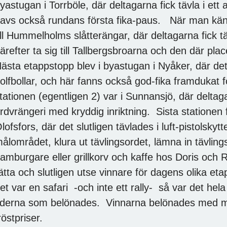
yastugan i Torrböle, där deltagarna fick tävla i ett
avs också rundans första fika-paus. När man kän
ill Hummelholms slåtterängar, där deltagarna fick täv
ärefter ta sig till Tallbergsbroarna och den där pl
ästa etappstopp blev i byastugan i Nyåker, där d
olfbollar, och här fanns också god-fika framdukat f
tationen (egentligen 2) var i Sunnansjö, där delta
rdvrängeri med kryddig inriktning. Sista stationen
lofsfors, där det slutligen tävlades i luft-pistolskytte
ålområdet, klura ut tävlingsordet, lämna in tävling
amburgare eller grillkorv och kaffe hos Doris och 
ätta och slutligen utse vinnare för dagens olika et
et var en safari -och inte ett rally- så var det hela
iderna som belönades. Vinnarna belönades med med
röstpriser.