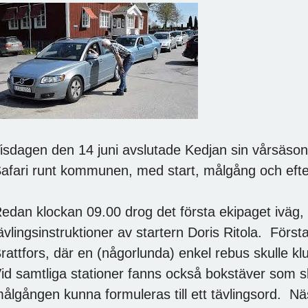
isdagen den 14 juni avslutade Kedjan sin vårsäson
afari runt kommunen, med start, målgång och efterf
edan klockan 09.00 drog det första ekipaget iväg, 
ävlingsinstruktioner av startern Doris Ritola. Först
rattfors, där en (någorlunda) enkel rebus skulle klu
id samtliga stationer fanns också bokstäver som sku
ålgången kunna formuleras till ett tävlingsord. Nä