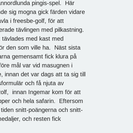
 annordlunda pingis-spel. Här
de sig mogna gick färden vidare
la i freesbe-golf, för att
acerade tävlingen med pilkastning.
et tävlades med kast med
ör den som ville ha. Näst sista
garna gemensamt fick klura på
 före mål var vid masugnen i
, innan det var dags att ta sig till
sformulär och få njuta av
Rolf, innan Ingemar kom för att
apper och hela safarin. Eftersom
 tiden snitt-poängerna och snitt-
aljer, och resten fick