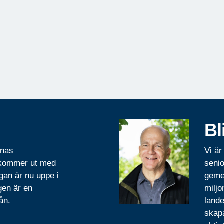
Bl
rnas
Vi är
 kommer ut med
senio
gan är nu uppe i
geme
gen är en
miljo
ån.
lande
skapa