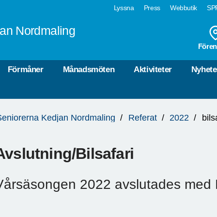
Lyssna
Press
Webbutik
SPF
jan Nordmaling
Fören
Förmåner
Månadsmöten
Aktiviteter
Nyhete
Seniorerna Kedjan Nordmaling
Referat
2022
bils
Avslutning/Bilsafari
Vårsäsongen 2022 avslutades med Bil