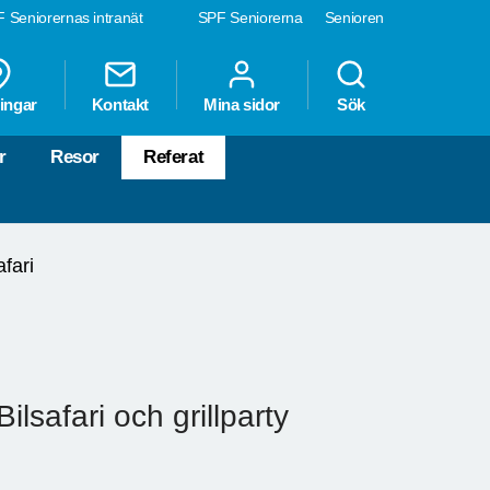
 Seniorernas intranät
SPF Seniorerna
Senioren
ingar
Kontakt
Mina sidor
Sök
r
Resor
Referat
afari
safari och grillparty