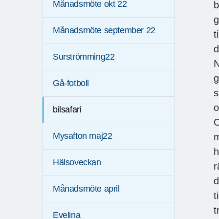
Månadsmöte okt 22
b
g
Månadsmöte september 22
t
d
Surströmming22
N
g
Gå-fotboll
s
o
bilsafari
O
Mysafton maj22
m
h
Hälsoveckan
r
d
Månadsmöte april
t
t
Evelina