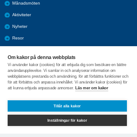
Månadsmöten
Aktiviteter
Nyheter
Resor
Referat
Om kakor på denna webbplats
Projekt Inte Ensam
Vi använder kakor (cookies) för att erbjuda dig som besökare en bättre
användarupplevelse. Vi samlar in och analyserar information om
Arkiv
webbplatsens prestanda och användning, för att förbättra funktioner och
för att förbättra och anpassa innehållet. Vi använder kakor (cookies) för
att kunna erbjuda anpassade annonser.
Läs mer om kakor
C/o:Ingemar Sandström
Bagargatan 1 A
914 41 RUNDVIK
Tillåt alla kakor
Telefon:
+46 703098463
Inställningar för kakor
kedjan@spfseniorerna.se