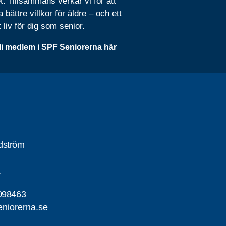
t. Tillsammans verkar vi för att
 bättre villkor för äldre – och ett
t liv för dig som senior.
li medlem i SPF Seniorerna här
dström
K
098463
niorerna.se