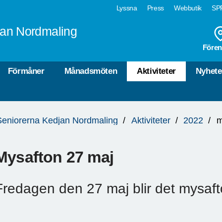
Lyssna
Press
Webbutik
SPF
jan Nordmaling
Fören
Förmåner
Månadsmöten
Aktiviteter
Nyhete
Seniorerna Kedjan Nordmaling
Aktiviteter
2022
m
Mysafton 27 maj
Fredagen den 27 maj blir det mysaft