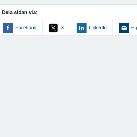
Dela sidan via:
Facebook
X
LinkedIn
E-