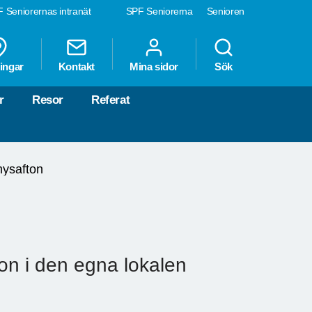
 Seniorernas intranät
SPF Seniorerna
Senioren
ingar
Kontakt
Mina sidor
Sök
r
Resor
Referat
ysafton
on i den egna lokalen