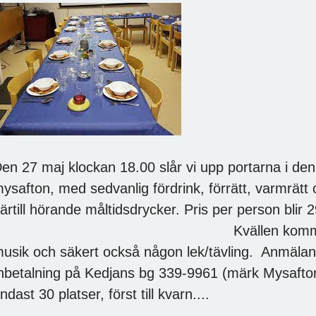
en 27 maj klockan 18.00 slår vi upp portarna i den
ysafton, med sedvanlig fördrink, förrätt, varmrätt
ärtill hörande måltidsdrycker. Pris per person blir 2
Kvällen kommer också att i
usik och säkert också någon lek/tävling. Anmälan 
nbetalning på Kedjans bg 339-9961 (märk Mysafton!
ndast 30 platser, först till kvarn....