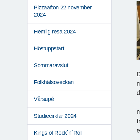
Pizzaafton 22 november
2024
Hemlig resa 2024
Höstuppstart
Sommaravslut
D
Folkhälsoveckan
m
d
Vårsupé
m
Studiecirklar 2024
I
e
Kings of Rock`n`Roll