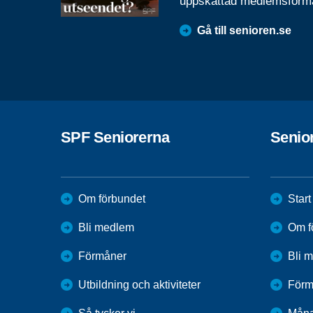
uppskattad medlemsförm
Gå till senioren.se
SPF Seniorerna
Senio
Om förbundet
Start
Bli medlem
Om f
Förmåner
Bli 
Utbildning och aktiviteter
Förm