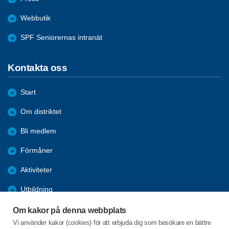
Webbutik
SPF Seniorernas intranät
Kontakta oss
Start
Om distriktet
Bli medlem
Förmåner
Aktiviteter
Utbildning
Nyheter
Om kakor på denna webbplats
Vi använder kakor (cookies) för att erbjuda dig som besökare en bättre
Aktuellt