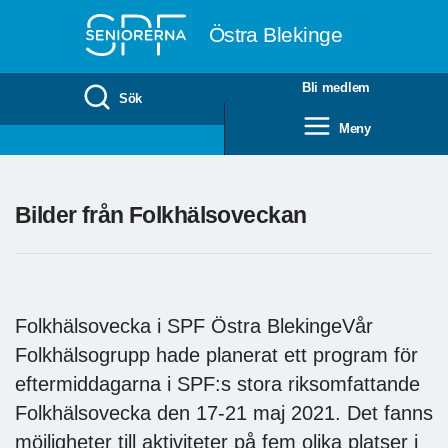
Till övergripande innehåll
Östra Blekinge
Bli medlem
Sök
Meny
Bilder från Folkhälsoveckan
Folkhälsovecka i SPF Östra BlekingeVår
Folkhälsogrupp hade planerat ett program för
eftermiddagarna i SPF:s stora riksomfattande
Folkhälsovecka den 17-21 maj 2021. Det fanns
möjligheter till aktiviteter på fem olika platser i