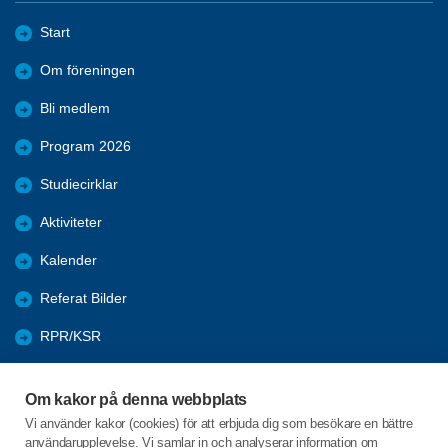
Start
Om föreningen
Bli medlem
Program 2026
Studiecirklar
Aktiviteter
Kalender
Referat Bilder
RPR/KSR
Nyheter
Om kakor på denna webbplats
Arkivet
Vi använder kakor (cookies) för att erbjuda dig som besökare en bättre
användarupplevelse. Vi samlar in och analyserar information om