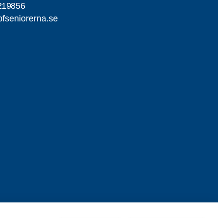
219856
fseniorerna.se