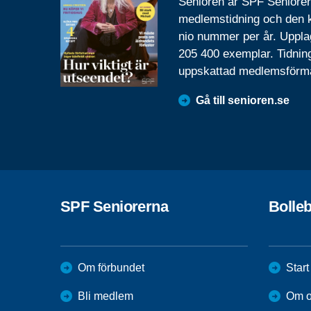
Senioren är SPF Seniore
medlemstidning och den
nio nummer per år. Uppla
205 400 exemplar. Tidnin
uppskattad medlemsförm
Gå till senioren.se
SPF Seniorerna
Bolle
Om förbundet
Start
Bli medlem
Om o