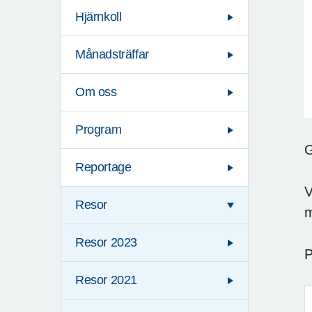
Hjärnkoll
Månadsträffar
Om oss
Program
G
Reportage
V
Resor
m
Resor 2023
P
Resor 2021