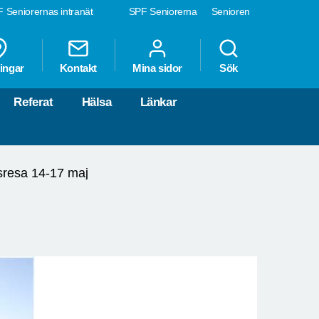
 Seniorernas intranät
SPF Seniorerna
Senioren
ingar
Kontakt
Mina sidor
Sök
Referat
Hälsa
Länkar
sresa 14-17 maj