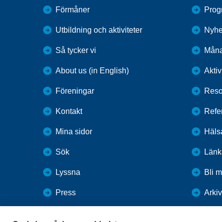
Förmåner
Prog
Utbildning och aktiviteter
Nyhe
Så tycker vi
Måna
About us (in English)
Aktiv
Föreningar
Reso
Kontakt
Refe
Mina sidor
Häls
Sök
Länk
Lyssna
Bli 
Press
Arkiv
Webbutik
KPR