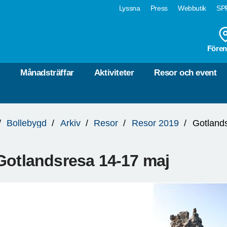
Lyssna
Press
Webbutik
SPF
Fören
r
Månadsträffar
Aktiviteter
Resor och event
Bollebygd
Arkiv
Resor
Resor 2019
Gotland
Gotlandsresa 14-17 maj