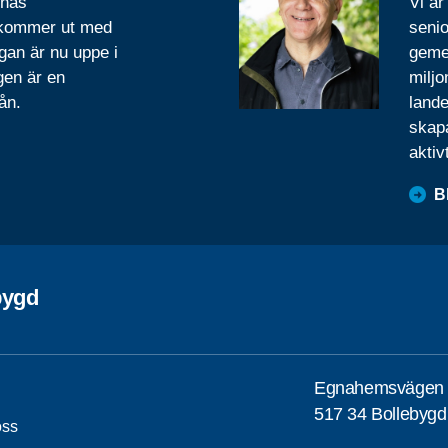
rnas
Vi är
 kommer ut med
senio
gan är nu uppe i
geme
gen är en
miljo
ån.
lande
skapa
aktiv
B
bygd
Egnahemsvägen
517 34 Bollebygd
ss