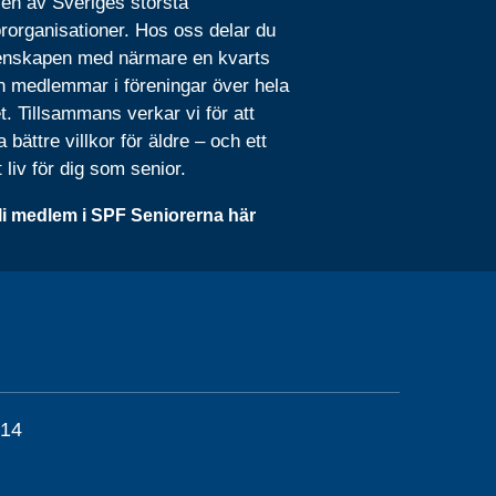
 en av Sveriges största
rorganisationer. Hos oss delar du
nskapen med närmare en kvarts
n medlemmar i föreningar över hela
t. Tillsammans verkar vi för att
 bättre villkor för äldre – och ett
t liv för dig som senior.
li medlem i SPF Seniorerna här
 14