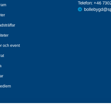
Telefon:
+46 730
ram
bollebygd@sp
ter
dsträffar
iteter
r och event
rat
a
ar
medlem