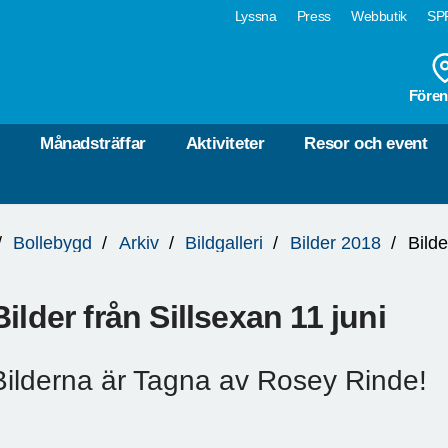
Lyssna
Press
Webbutik
SPF
Fören
r
Månadsträffar
Aktiviteter
Resor och event
Bollebygd
Arkiv
Bildgalleri
Bilder 2018
Bilde
Bilder från Sillsexan 11 juni
Bilderna är Tagna av Rosey Rinde!