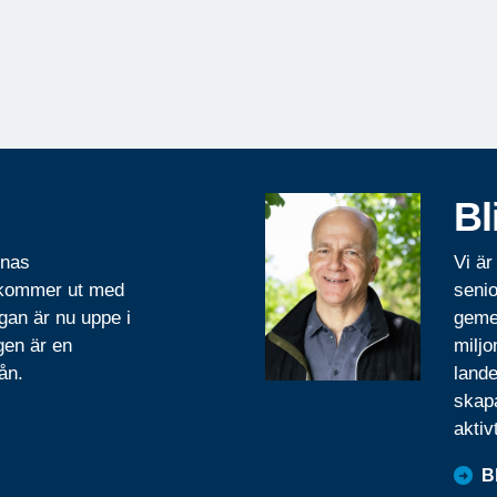
Bl
rnas
Vi är
 kommer ut med
senio
gan är nu uppe i
geme
gen är en
miljo
ån.
lande
skapa
aktiv
B