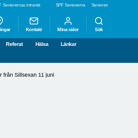
 Seniorernas intranät
SPF Seniorerna
Senioren
ingar
Kontakt
Mina sidor
Sök
Referat
Hälsa
Länkar
r från Sillsexan 11 juni