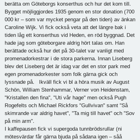
berätta om Göteborgs konserthus och hur det kom till.
Bygget möjliggjordes 1935 genom en stor donation (700
000 kr – som var mycket pengar på den tiden) av änkan
Caroline Wijk. Vi fick också veta att det längre bak i
tiden låg ett konserthus vid Heden, en röd byggnad. Det
hade jag som göteborgare aldrig hört talas om. Han
berättade också hur det på 30-talet var vanligt med
promenadorkestrar i de stora parkerna. Innan Liseberg
blev det Liseberg det är idag var det en stor park med
egen promenadorkester som folk gärna gick och
lyssnade på. Ikväll fick vi bl a höra musik av August
Schön, William Stenhammar, Verner von Heidenstam,
"Kristallen den fina", "Uti vår hage" men också Pugh
Rogefelts och Michael Rickfors "Gullvivan" samt "Så
skimrande var aldrig havet", "Ta mig till havet" och "Sov
på min arm".
I kaffepausen fick vi supergoda tunnbrödsrullar (ni
mötesvärdar får gärna bjuda på sådana igen – såå