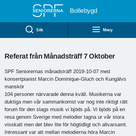
Till övergripande innehåll
Bollebygd
Sök
Meny
Referat från Månadsträff 7 Oktober
SPF Seniorernas månadsträff 2019-10-07 med
konsertpianist Marcin Dominique-Gluch och Kungälvs
manskör
104 personer närvarade denna kväll. Musikerna var
duktiga men vår sammankomst var nog inte riktigt rätt
forum för den slags musik vi bjöds på. Vi bjöds på en
resa genom Sverige med melodier tagna ur vår stora
visskatt men det blev lite för högtidligt och allvarsamt.
Intressant var att mellan melodierna höra Marcin