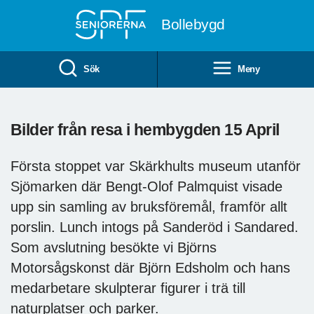
Till övergripande innehåll
Bollebygd
Sök
Meny
Bilder från resa i hembygden 15 April
Första stoppet var Skärkhults museum utanför
Sjömarken där Bengt-Olof Palmquist visade
upp sin samling av bruksföremål, framför allt
porslin. Lunch intogs på Sanderöd i Sandared.
Som avslutning besökte vi Björns
Motorsågskonst där Björn Edsholm och hans
medarbetare skulpterar figurer i trä till
naturplatser och parker.