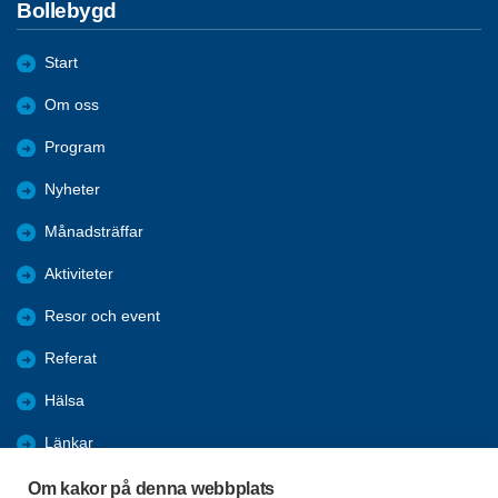
Bollebygd
Start
Om oss
Program
Nyheter
Månadsträffar
Aktiviteter
Resor och event
Referat
Hälsa
Länkar
Bli medlem
Om kakor på denna webbplats