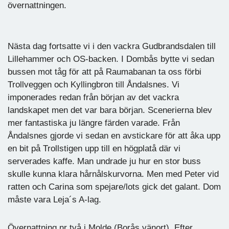
övernattningen.
Nästa dag fortsatte vi i den vackra Gudbrandsdalen till
Lillehammer och OS-backen. I Dombås bytte vi sedan
bussen mot tåg för att på Raumabanan ta oss förbi
Trollveggen och Kyllingbron till Åndalsnes. Vi
imponerades redan från början av det vackra
landskapet men det var bara början. Scenerierna blev
mer fantastiska ju längre färden varade. Från
Åndalsnes gjorde vi sedan en avstickare för att åka upp
en bit på Trollstigen upp till en högplatå där vi
serverades kaffe. Man undrade ju hur en stor buss
skulle kunna klara hårnålskurvorna. Men med Peter vid
ratten och Carina som spejare/lots gick det galant. Dom
måste vara Leja´s A-lag.
Övernattning nr två i Molde (Borås vänort). Efter