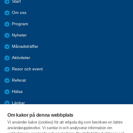
Start
Om oss
Program
Nyheter
Månadsträffar
Aktiviteter
Resor och event
Referat
Hälsa
Länkar
Bli medlem
Om kakor på denna webbplats
Vi använder kakor (cookies) för att erbjuda dig som besökare en bättre
Arkiv
användarupplevelse. Vi samlar in och analyserar information om