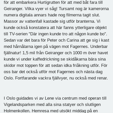
för att embarkera Hurtigrutten för att med båt fara till
Geiranger. Vilka vyer vi såg! Tursamt nog är kamerorna
numera digitala annars hade nog filmerna tagit slut.
Massor av vattenfall kastade sig utför branterna. Vi
kunde också konstatera att här fanns ytterligare objekt
till TV-serien "Där ingen kunde tro att någon kunde bo".
Sedan var det bara för Peter och Carina att ge sig i kast
med hårnålarna igen på vägen mot Fagernes. Underbar
fjällnatur! 1,5 mil från Geiranger och 1000 m över havet
kunde vi under kaffedrickning se skidåkarna bära sina
skidor mot toppen för att sedan idka friåkning utför. För
oss bar det också utför mot Fagernes och nästa dag
Oslo. Fortfarande vackra fjällvyer, nu också med renar.
I Oslo guidades vi av Lene via centrum med operan till
Vigelandsparken med alla sina statyer och slutligen
Holmenkollen. Hemresa med utsökt middag på en