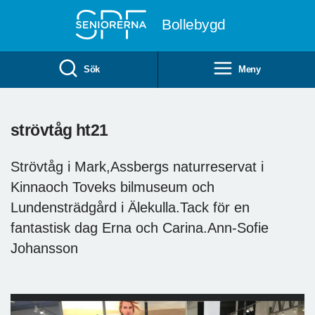
Till övergripande innehåll
Bollebygd
Sök
Meny
strövtåg ht21
Strövtåg i Mark,Assbergs naturreservat i
Kinnaoch Toveks bilmuseum och
Lundensträdgård i Älekulla.Tack för en
fantastisk dag Erna och Carina.Ann-Sofie
Johansson