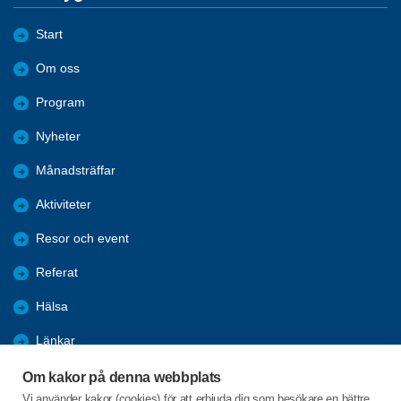
Start
Om oss
Program
Nyheter
Månadsträffar
Aktiviteter
Resor och event
Referat
Hälsa
Länkar
Bli medlem
Om kakor på denna webbplats
Vi använder kakor (cookies) för att erbjuda dig som besökare en bättre