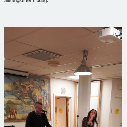
allsångseftermiddag.