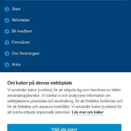
Start
Aktiviteter
Bli medlem
Förmåner
Om föreningen
Arkiv
Bildgalleri
Om kakor på denna webbplats
Årsmöteshandlingar 2026
Vi använder kakor (cookies) för att erbjuda dig som besökare en bättre
användarupplevelse. Vi samlar in och analyserar information om
Referat
webbplatsens prestanda och användning, för att förbättra funktioner och
för att förbättra och anpassa innehållet. Vi använder kakor (cookies) för
att kunna erbjuda anpassade annonser.
Läs mer om kakor
C/o:Lena Martinsson
Lidalsbacken 6
511 58 Kinna
Tillåt alla kakor