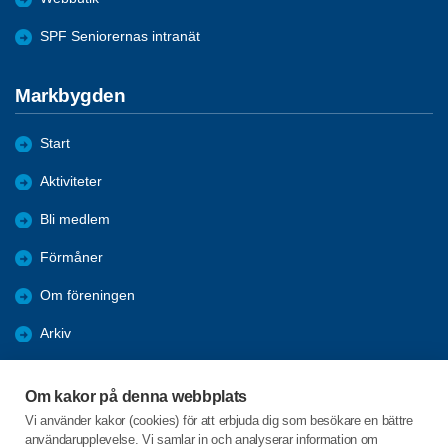
SPF Seniorernas intranät
Markbygden
Start
Aktiviteter
Bli medlem
Förmåner
Om föreningen
Arkiv
Bildgalleri
Om kakor på denna webbplats
Årsmöteshandlingar 2026
Vi använder kakor (cookies) för att erbjuda dig som besökare en bättre
användarupplevelse. Vi samlar in och analyserar information om
Referat