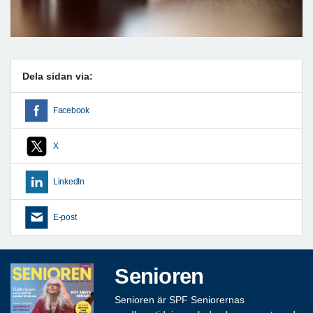
Dela sidan via:
Facebook
X
LinkedIn
E-post
Senioren
Senioren är SPF Seniorernas