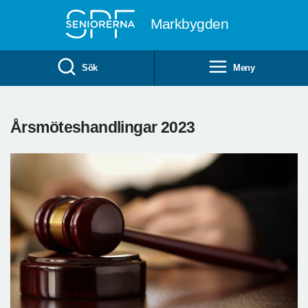
Till övergripande innehåll
Markbygden
Sök
Meny
Årsmöteshandlingar 2023