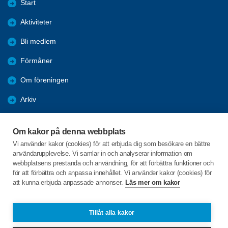
Start
Aktiviteter
Bli medlem
Förmåner
Om föreningen
Arkiv
Bildgalleri
Om kakor på denna webbplats
Årsmöteshandlingar 2026
Vi använder kakor (cookies) för att erbjuda dig som besökare en bättre
användarupplevelse. Vi samlar in och analyserar information om
Referat
webbplatsens prestanda och användning, för att förbättra funktioner och
för att förbättra och anpassa innehållet. Vi använder kakor (cookies) för
att kunna erbjuda anpassade annonser.
Läs mer om kakor
C/o:Lena Martinsson
Lidalsbacken 6
511 58 Kinna
Tillåt alla kakor