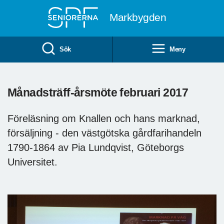
Till övergripande innehåll
Markbygden
Sök
Meny
Månadsträff-årsmöte februari 2017
Föreläsning om Knallen och hans marknad,
försäljning - den västgötska gårdfarihandeln
1790-1864 av Pia Lundqvist, Göteborgs
Universitet.