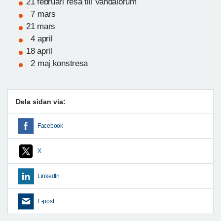
21 februari resa till Vandalorum
7 mars
21 mars
4 april
18 april
2 maj konstresa
Dela sidan via:
Facebook
X
LinkedIn
E-post