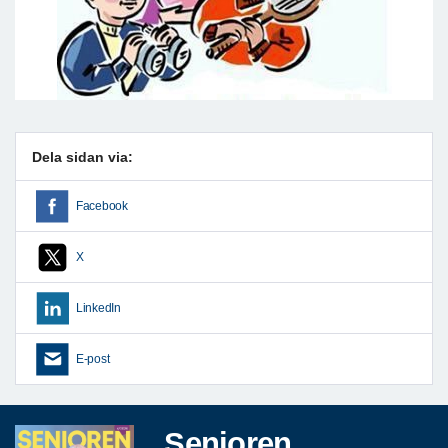
Dela sidan via:
Facebook
X
LinkedIn
E-post
Senioren