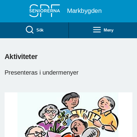
Till övergripande innehåll
Markbygden
Sök
Meny
Aktiviteter
Presenteras i undermenyer