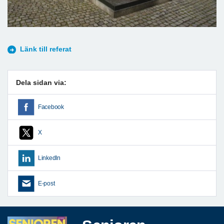
Länk till referat
Dela sidan via:
Facebook
X
LinkedIn
E-post