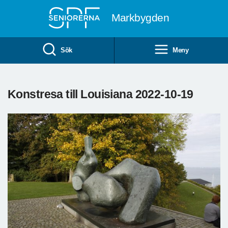
Till övergripande innehåll
Markbygden
Sök
Meny
Konstresa till Louisiana 2022-10-19