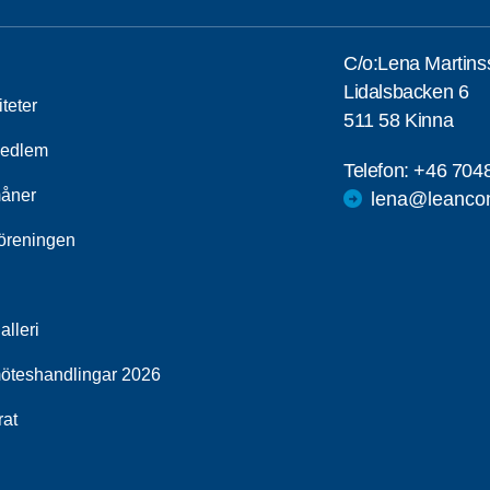
C/o:Lena Martins
Lidalsbacken 6
iteter
511 58 Kinna
medlem
Telefon:
+46 704
åner
lena@leancon
öreningen
alleri
öteshandlingar 2026
rat