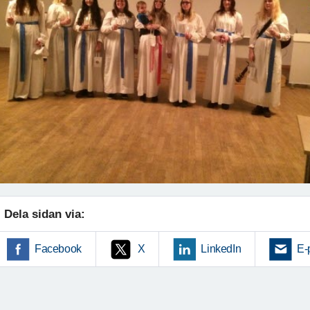
Dela sidan via:
Facebook
X
LinkedIn
E-