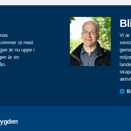
Bl
rnas
Vi är
 kommer ut med
senio
gan är nu uppe i
geme
gen är en
miljo
ån.
lande
skapa
aktiv
B
ygden