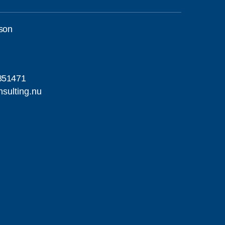
son
851471
sulting.nu