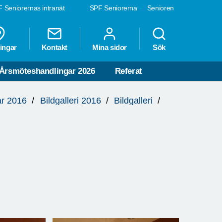
 Seniorernas intranät
SPF Seniorerna
Senioren
ingar
Kontakt
Mina sidor
Sök
Årsmöteshandlingar 2026
Referat
ar 2016
Bildgalleri 2016
Bildgalleri