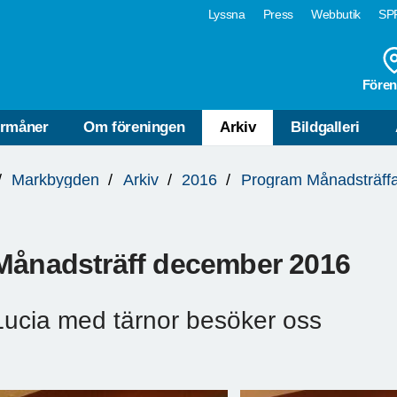
Lyssna
Press
Webbutik
SPF
Fören
rmåner
Om föreningen
Arkiv
Bildgalleri
Markbygden
Arkiv
2016
Program Månadsträff
Månadsträff december 2016
Lucia med tärnor besöker oss