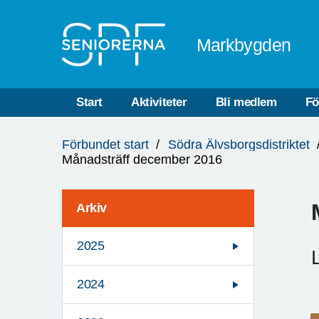
Till övergripande innehåll
Markbygden
Start
Aktiviteter
Bli medlem
Fö
Du
Förbundet start
Södra Älvsborgsdistriktet
är
Månadsträff december 2016
här:
Arkiv
2025
2024