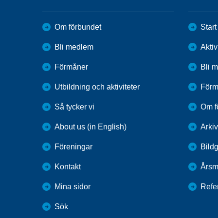
Om förbundet
Start
Bli medlem
Aktiv
Förmåner
Bli 
Utbildning och aktiviteter
Förm
Så tycker vi
Om f
About us (in English)
Arkiv
Föreningar
Bildg
Kontakt
Årsm
Mina sidor
Refe
Sök