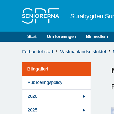
Till övergripande innehåll
Surabygden Su
Start
Om föreningen
Bli medlem
Du
Förbundet start
Västmanlandsdistriktet
är
här:
Bildgalleri
Publiceringspolicy
2026
2025