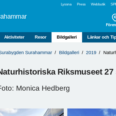
Lyssna
Press
Webbutik
SPF
rahammar
Fören
Aktiviteter
Resor
Bildgalleri
Länkar och Ti
Surabygden Surahammar
Bildgalleri
2019
Naturhistoriska Riksmuseet 27
Foto: Monica Hedberg