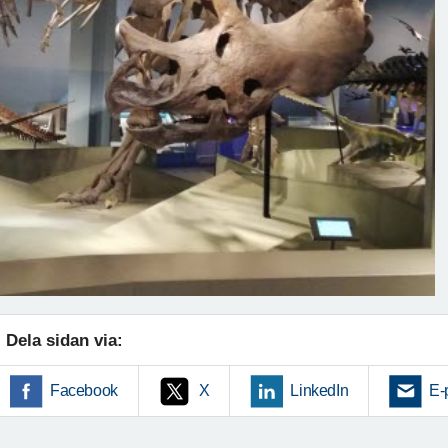
Dela sidan via:
Facebook
X
LinkedIn
E-