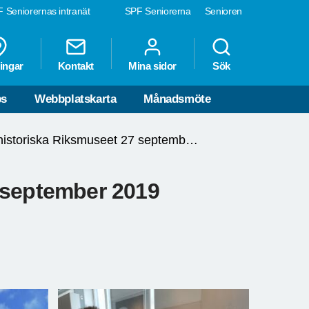
 Seniorernas intranät
SPF Seniorerna
Senioren
ingar
Kontakt
Mina sidor
Sök
ps
Webbplatskarta
Månadsmöte
Naturhistoriska Riksmuseet 27 september 2019
 september 2019