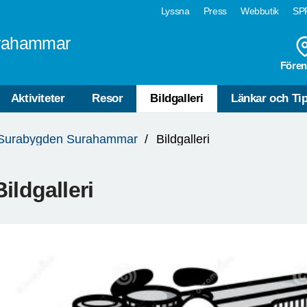
Lyssna
Press
Webbutik
SPF
rahammar
Fören
Aktiviteter
Resor
Bildgalleri
Länkar och Ti
Surabygden Surahammar
Bildgalleri
Bildgalleri