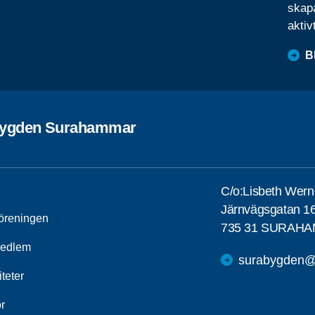
skapa
aktiv
B
ygden Surahammar
C/o:Lisbeth Wern
Järnvägsgatan 16
öreningen
735 31 SURAH
medlem
surabygden@s
iteter
r