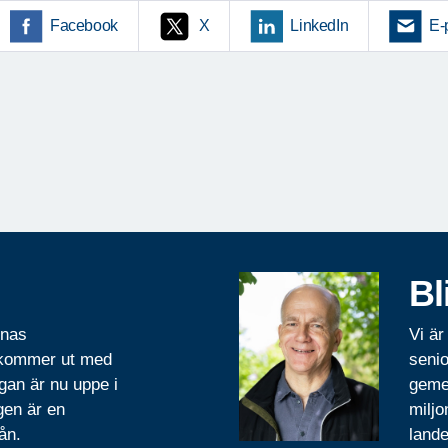
Facebook
X
LinkedIn
E-
Bl
rnas
Vi är
 kommer ut med
senio
gan är nu uppe i
geme
gen är en
miljo
ån.
lande