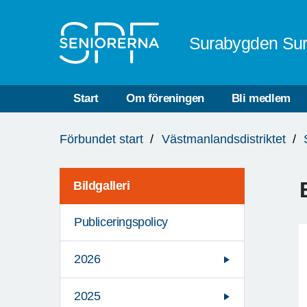
Till övergripande innehåll
Surabygden Su
Start
Om föreningen
Bli medlem
Du
Förbundet start
Västmanlandsdistriktet
är
här:
Bildgalleri
Publiceringspolicy
2026
2025