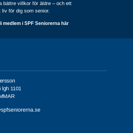
 bättre villkor för äldre – och ett
t liv för dig som senior.
li medlem i SPF Seniorerna här
ersson
 lgh 1101
AMMAR
pfseniorerna.se