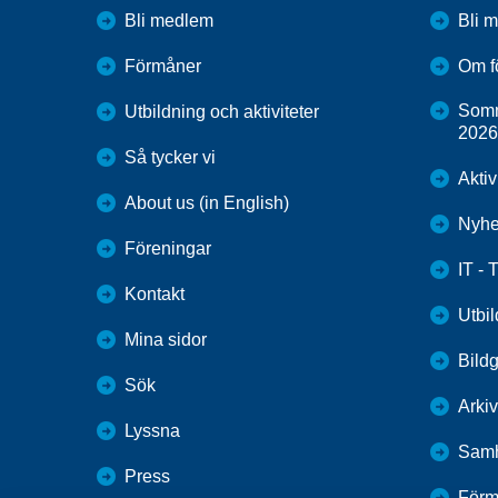
Bli medlem
Bli 
Förmåner
Om f
Somm
Utbildning och aktiviteter
2026
Så tycker vi
Aktiv
About us (in English)
Nyhe
Föreningar
IT - 
Kontakt
Utbi
Mina sidor
Bildg
Sök
Arkiv
Lyssna
Samh
Press
Förm