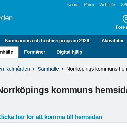
Lyssna
Press
Webbutik
SPF
rden
Fören
Sommarens och höstens program 2026.
Aktiviteter
mhälle
Förmåner
Digital hjälp
en Kolmården
Samhälle
Norrköpings kommuns he
Norrköpings kommuns hemsid
licka här för att komma till hemsidan