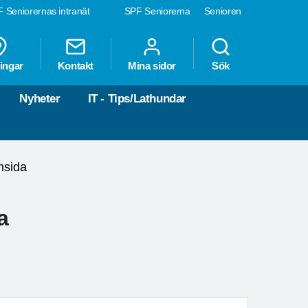
 Seniorernas intranät
SPF Seniorerna
Senioren
ingar
Kontakt
Mina sidor
Sök
Nyheter
IT - Tips/Lathundar
msida
a