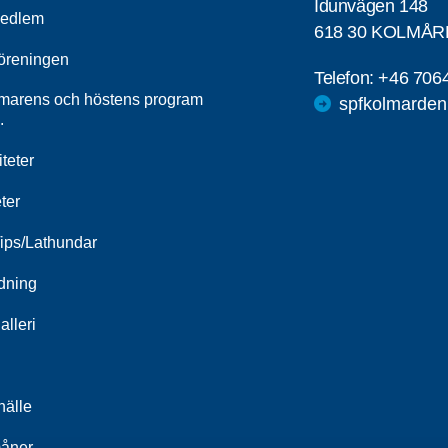
Idunvägen 148
medlem
618 30 KOLMÅ
öreningen
Telefon:
+46 706
arens och höstens program
spfkolmarden
.
iteter
ter
Tips/Lathundar
ldning
alleri
älle
åner