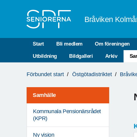
Till övergripande innehåll
Bråviken Kolmå
Start
Bli medlem
Om föreningen
Utbildning
Bildgalleri
Arkiv
Sa
Du
Förbundet start
Östgötadistriktet
Bråvik
är
här:
Samhälle
Kommunala Pensionärsrådet
(KPR)
K
Ny vision