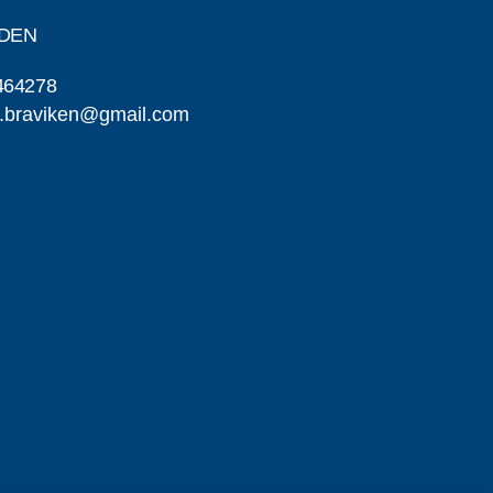
RDEN
464278
.braviken@gmail.com