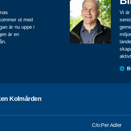
Bl
rnas
Vi är
 kommer ut med
senio
gan är nu uppe i
geme
gen är en
miljo
ån.
lande
skapa
aktiv
B
ken Kolmården
C/o:Per Adler