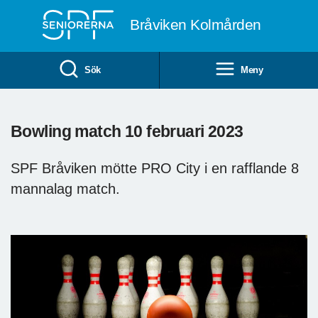
Till övergripande innehåll
Bråviken Kolmården
Sök
Meny
Bowling match 10 februari 2023
SPF Bråviken mötte PRO City i en rafflande 8
mannalag match.