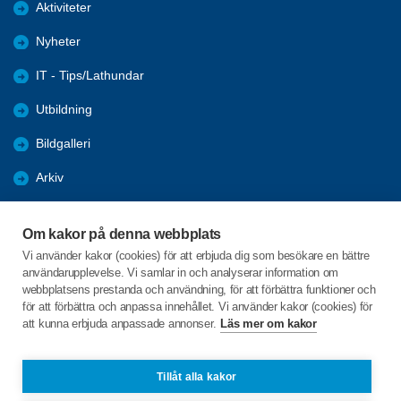
Aktiviteter
Nyheter
IT - Tips/Lathundar
Utbildning
Bildgalleri
Arkiv
Samhälle
Om kakor på denna webbplats
Förmåner
Vi använder kakor (cookies) för att erbjuda dig som besökare en bättre
användarupplevelse. Vi samlar in och analyserar information om
Digital hjälp
webbplatsens prestanda och användning, för att förbättra funktioner och
för att förbättra och anpassa innehållet. Vi använder kakor (cookies) för
att kunna erbjuda anpassade annonser.
Läs mer om kakor
C/o:Per Adler
Idunvägen 148
618 30 KOLMÅRDEN
Tillåt alla kakor