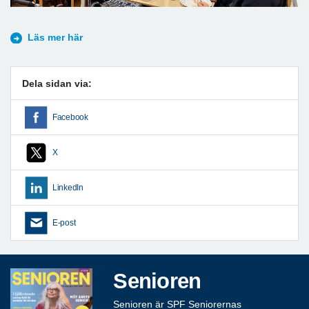
Läs mer här
Dela sidan via:
Facebook
X
LinkedIn
E-post
Senioren
Senioren är SPF Seniorernas