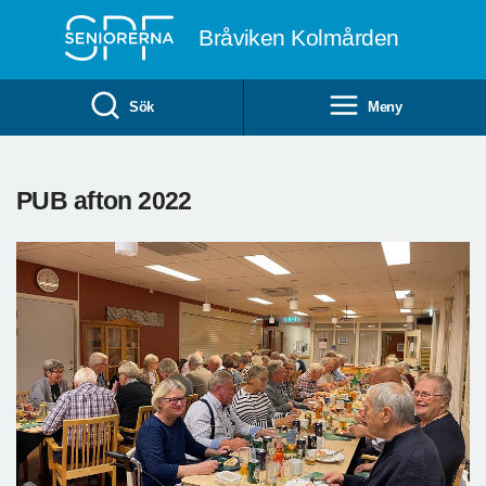
Till övergripande innehåll
Bråviken Kolmården
Sök
Meny
PUB afton 2022