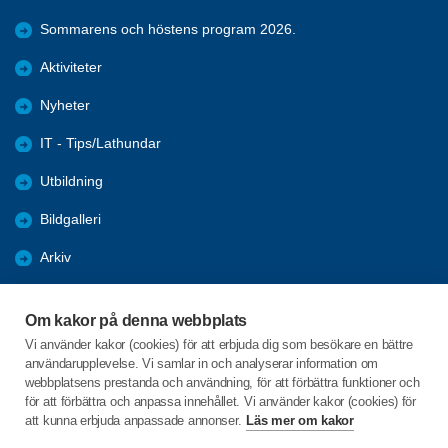
Sommarens och höstens program 2026.
Aktiviteter
Nyheter
IT - Tips/Lathundar
Utbildning
Bildgalleri
Arkiv
Samhälle
Om kakor på denna webbplats
Förmåner
Vi använder kakor (cookies) för att erbjuda dig som besökare en bättre
användarupplevelse. Vi samlar in och analyserar information om
Digital hjälp
webbplatsens prestanda och användning, för att förbättra funktioner och
för att förbättra och anpassa innehållet. Vi använder kakor (cookies) för
att kunna erbjuda anpassade annonser.
Läs mer om kakor
C/o:Per Adler