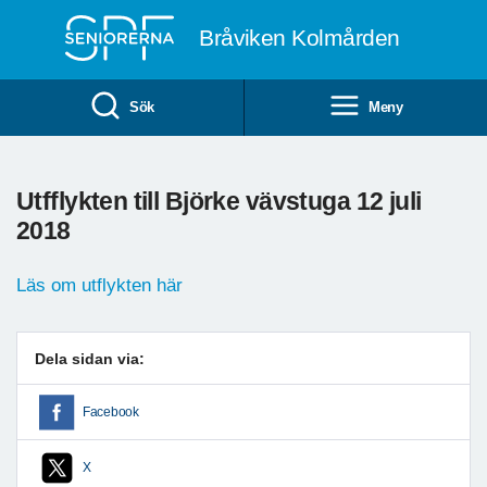
Till övergripande innehåll
Bråviken Kolmården
Sök
Meny
Utfflykten till Björke vävstuga 12 juli
2018
Läs om utflykten här
Dela sidan via:
Facebook
X