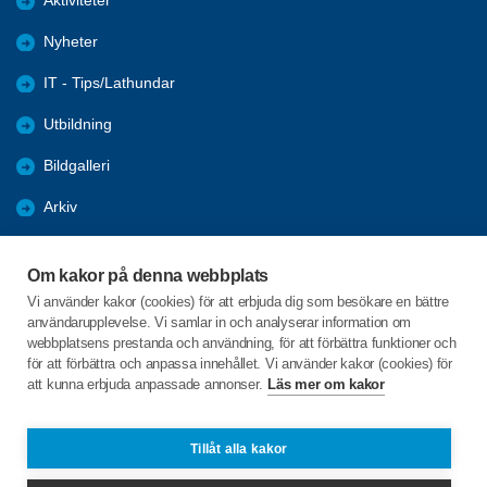
Aktiviteter
Nyheter
IT - Tips/Lathundar
Utbildning
Bildgalleri
Arkiv
Samhälle
Om kakor på denna webbplats
Förmåner
Vi använder kakor (cookies) för att erbjuda dig som besökare en bättre
användarupplevelse. Vi samlar in och analyserar information om
Digital hjälp
webbplatsens prestanda och användning, för att förbättra funktioner och
för att förbättra och anpassa innehållet. Vi använder kakor (cookies) för
att kunna erbjuda anpassade annonser.
Läs mer om kakor
C/o:Per Adler
Idunvägen 148
618 30 KOLMÅRDEN
Tillåt alla kakor