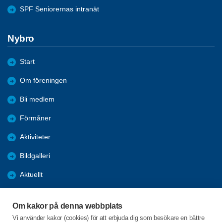
SPF Seniorernas intranät
Nybro
Start
Om föreningen
Bli medlem
Förmåner
Aktiviteter
Bildgalleri
Aktuellt
Julbord
Om kakor på denna webbplats
Medlemsträff
Vi använder kakor (cookies) för att erbjuda dig som besökare en bättre