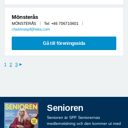
Mönsterås
MÖNSTERÅS
Tel: +46 706710401
chatrinespf@telia.com
Gå till föreningssida
1
2
3
next
Senioren
Senioren är SPF Seniorernas
medlemstidning och den kommer ut med