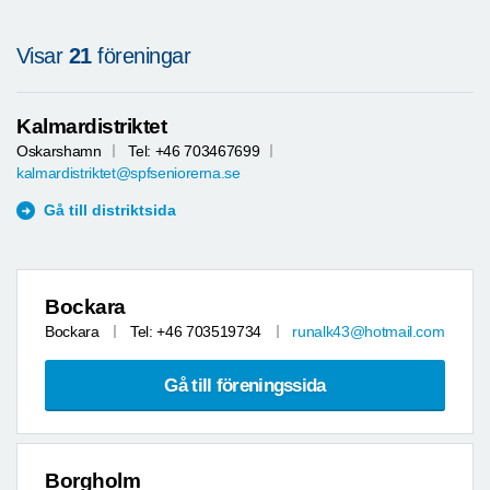
Visar
21
föreningar
Kalmardistriktet
Oskarshamn
Tel: +46 703467699
kalmardistriktet@spfseniorerna.se
Gå till distriktsida
Bockara
Bockara
Tel: +46 703519734
runalk43@hotmail.com
Gå till föreningssida
Borgholm