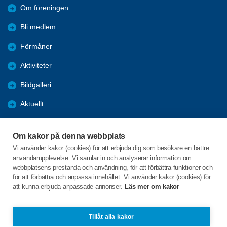
Om föreningen
Bli medlem
Förmåner
Aktiviteter
Bildgalleri
Aktuellt
Julbord
Om kakor på denna webbplats
Medlemsträff
Vi använder kakor (cookies) för att erbjuda dig som besökare en bättre
användarupplevelse. Vi samlar in och analyserar information om
Appar
webbplatsens prestanda och användning, för att förbättra funktioner och
för att förbättra och anpassa innehållet. Vi använder kakor (cookies) för
att kunna erbjuda anpassade annonser.
Läs mer om kakor
C/o:Carl-Axel Hallberg
Backvägen 10
382 45 Nybro
Tillåt alla kakor