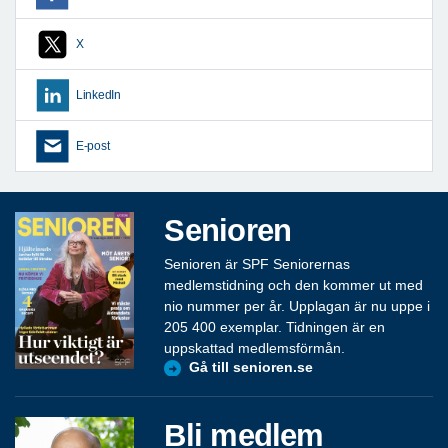
X
LinkedIn
E-post
Senioren
Senioren är SPF Seniorernas
medlemstidning och den kommer ut med
nio nummer per år. Upplagan är nu uppe i
205 400 exemplar. Tidningen är en
uppskattad medlemsförmån.
Gå till senioren.se
Bli medlem