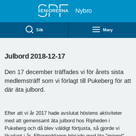
Till övergripande innehåll
Nybro
Sök
Meny
Julbord 2018-12-17
Den 17 december träffades vi för årets sista
medlemsträff som vi förlagt till Pukeberg för att
där äta julbord.
Efter att vi år 2017 hade avslutat höstens aktiviteter
med att gemensamt äta julbord hos Ripheden i
Pukeberg och då blev väldigt förtjusta, så gjorde vi
likadant i år. Eftermiddagen började med lite "mingel"