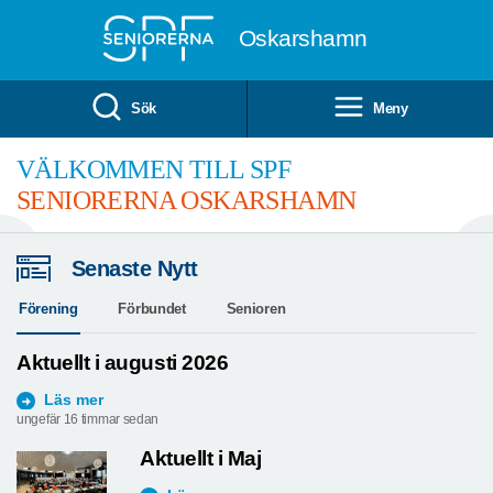
Till övergripande innehåll
Oskarshamn
Sök
Meny
VÄLKOMMEN TILL SPF
SENIORERNA OSKARSHAMN
Senaste Nytt
Förening
Förbundet
Senioren
Aktuellt i augusti 2026
Läs mer
ungefär 16 timmar sedan
Aktuellt i Maj