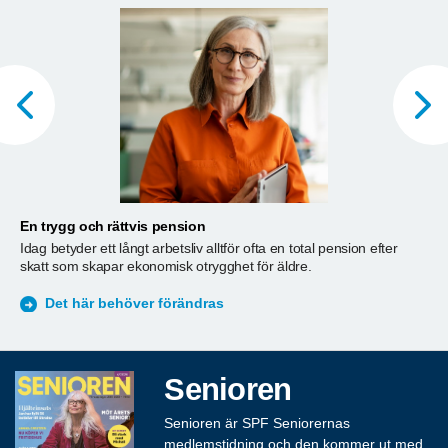
En trygg och rättvis pension
A
Idag betyder ett långt arbetsliv alltför ofta en total pension efter
T
skatt som skapar ekonomisk otrygghet för äldre.
ä
S
Det här behöver förändras
Senioren
Senioren är SPF Seniorernas
medlemstidning och den kommer ut med