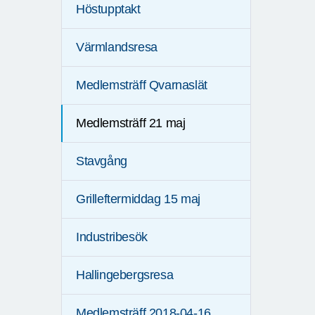
Höstupptakt
Värmlandsresa
Medlemsträff Qvarnaslät
Medlemsträff 21 maj
Stavgång
Grilleftermiddag 15 maj
Industribesök
Hallingebergsresa
Medlemsträff 2018-04-16