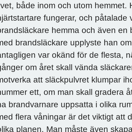
livet, både inom och utom hemmet. 
hjärtstartare fungerar, och påtalade 
brandsläckare hemma och även en br
med brandsläckare upplyste han om
antagligen var okänd för de flesta, 
gånger om året skall vända släckaren
motverka att släckpulvret klumpar iho
nummer ett, om man skall gradera åtg
ha brandvarnare uppsatta i olika rum
med flera våningar är det viktigt att 
olika planen. Man måste även skapa e