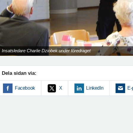
Insatsledare Charlie Dziobek under föredraget
Dela sidan via:
Facebook
X
LinkedIn
E-