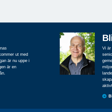
Bl
rnas
Vi är
 kommer ut med
senio
gan är nu uppe i
geme
gen är en
miljo
ån.
lande
skapa
aktiv
B