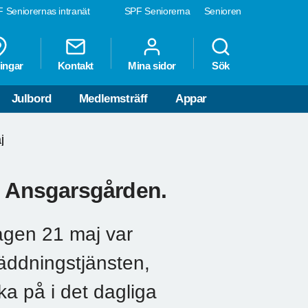
 Seniorernas intranät
SPF Seniorerna
Senioren
ingar
Kontakt
Mina sidor
Sök
Julbord
Medlemsträff
Appar
j
i Ansgarsgården.
agen 21 maj var
Räddningstjänsten,
ka på i det dagliga