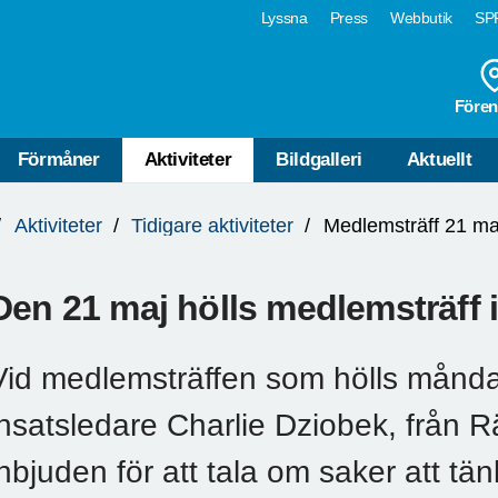
Lyssna
Press
Webbutik
SPF
Fören
Förmåner
Aktiviteter
Bildgalleri
Aktuellt
Aktiviteter
Tidigare aktiviteter
Medlemsträff 21 ma
Den 21 maj hölls medlemsträff 
Vid medlemsträffen som hölls månd
insatsledare Charlie Dziobek, från 
inbjuden för att tala om saker att tän