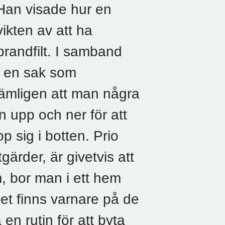
Han visade hur en
vikten av att ha
andfilt. I samband
 en sak som
nämligen att man några
 upp och ner för att
p sig i botten. Prio
ärder, är givetvis att
, bor man i ett hem
det finns varnare på de
n rutin för att byta