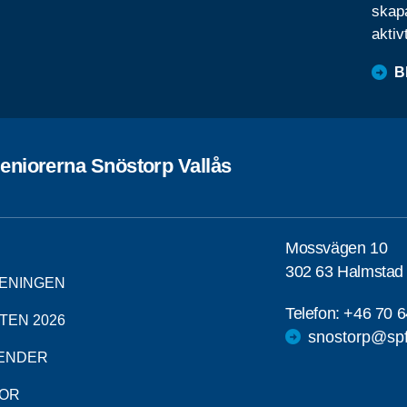
skapa
aktiv
B
eniorerna Snöstorp Vallås
Mossvägen 10
302 63 Halmstad
ENINGEN
Telefon:
+46 70 
TEN 2026
snostorp@spf
ENDER
OR