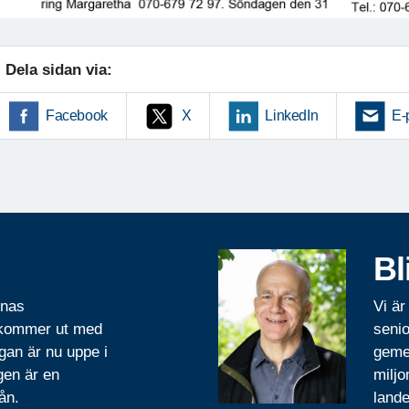
Dela sidan via:
Facebook
X
LinkedIn
E-
Bl
rnas
Vi är
 kommer ut med
senio
gan är nu uppe i
geme
gen är en
miljo
ån.
lande