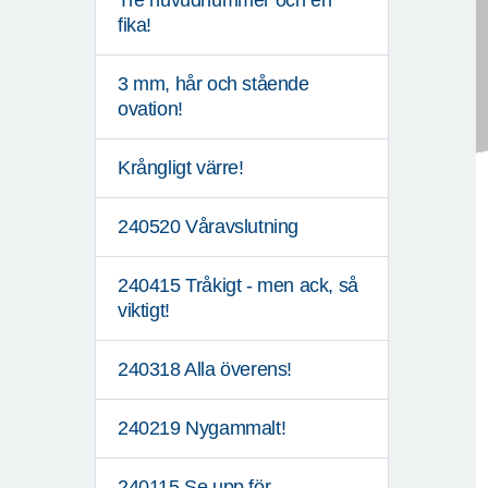
Tre huvudnummer och en
fika!
3 mm, hår och stående
ovation!
Krångligt värre!
240520 Våravslutning
240415 Tråkigt - men ack, så
viktigt!
240318 Alla överens!
240219 Nygammalt!
240115 Se upp för