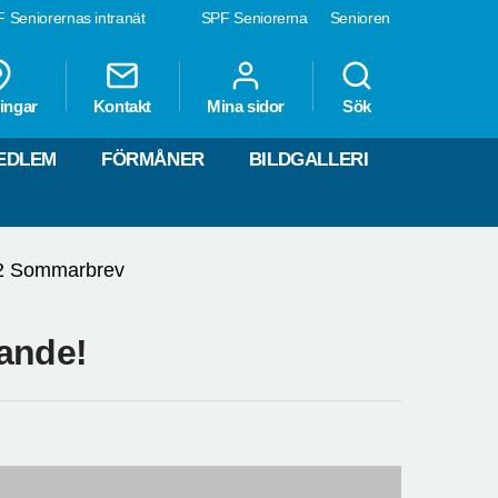
 Seniorernas intranät
SPF Seniorerna
Senioren
ingar
Kontakt
Mina sidor
Sök
MEDLEM
FÖRMÅNER
BILDGALLERI
2 Sommarbrev
rande!