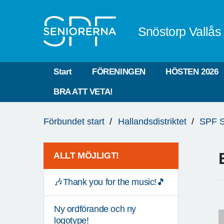
Till övergripande innehåll
Snöstorp Vallås
Start
FÖRENINGEN
HÖSTEN 2026
BRA ATT VETA!
Du
Förbundet start
Hallandsdistriktet
SPF S
är
här:
ALLT MÖJLIGT!
🎶Thank you for the music!🎵
Ny ordförande och ny
logotype!