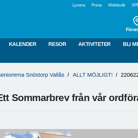
Lyssna
Press
Webbutik
SPF
Fören
KALENDER
RESOR
AKTIVITETER
BLI 
eniorerna Snöstorp Vallås
ALLT MÖJLIGT!
22062
Ett Sommarbrev från vår ordfö