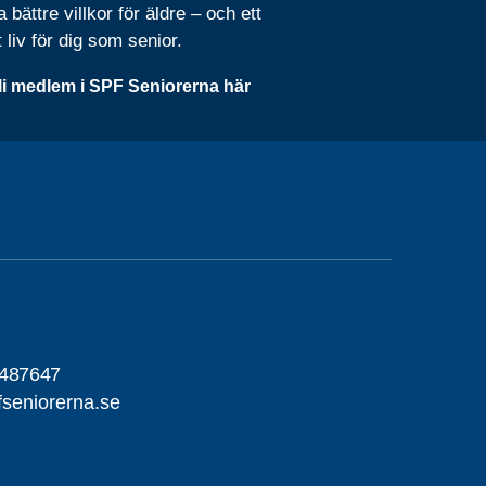
 bättre villkor för äldre – och ett
t liv för dig som senior.
li medlem i SPF Seniorerna här
6487647
seniorerna.se