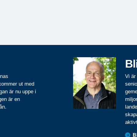
Bl
rnas
Vi är
 kommer ut med
senio
gan är nu uppe i
geme
gen är en
miljo
ån.
lande
skapa
aktiv
B