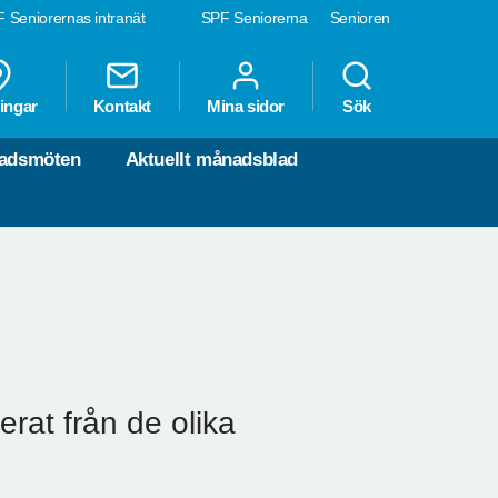
 Seniorernas intranät
SPF Seniorerna
Senioren
ingar
Kontakt
Mina sidor
Sök
nadsmöten
Aktuellt månadsblad
ferat från de olika