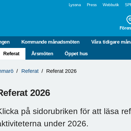
Lyssna
Press
Webbutik
SPF
Fören
ngen
Kommande månadsmöten
Våra tidigare må
Referat
Årsmöten
Öppet hus
mmarö
Referat
Referat 2026
Referat 2026
Klicka på sidorubriken för att läsa re
aktiviteterna under 2026.