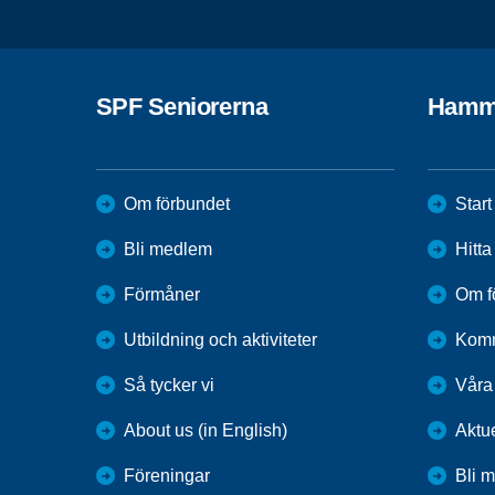
SPF Seniorerna
Hamm
Om förbundet
Start
Bli medlem
Hitt
Förmåner
Om f
Utbildning och aktiviteter
Kom
Så tycker vi
Våra
About us (in English)
Aktu
Föreningar
Bli 