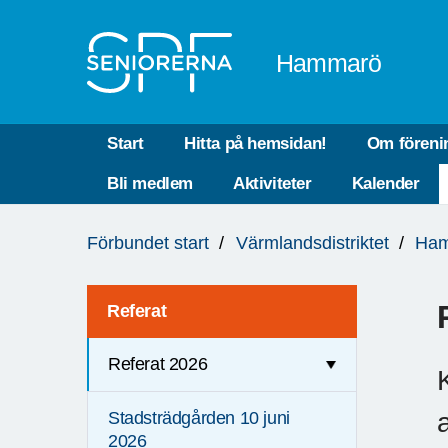
Till övergripande innehåll
Hammarö
Start
Hitta på hemsidan!
Om föreni
Bli medlem
Aktiviteter
Kalender
Du
Förbundet start
Värmlandsdistriktet
Ha
är
här:
Referat
Referat 2026
Stadsträdgården 10 juni
2026