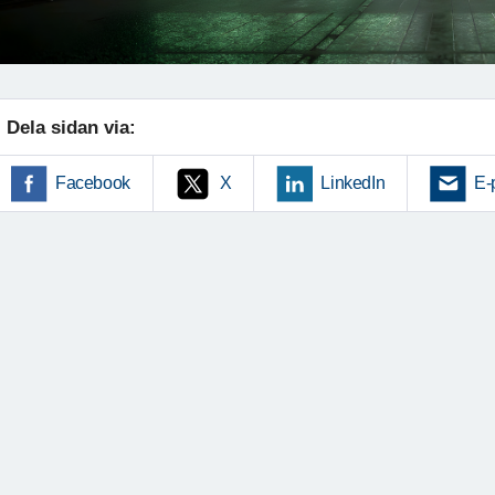
Dela sidan via:
Facebook
X
LinkedIn
E-