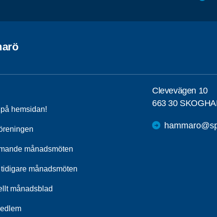
arö
Clevevägen 10
663 30 SKOGHA
a på hemsidan!
hammaro@spf
öreningen
mande månadsmöten
 tidigare månadsmöten
ellt månadsblad
medlem