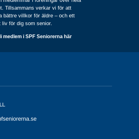
n medlemmar i föreningar över hela
t. Tillsammans verkar vi för att
 bättre villkor för äldre – och ett
t liv för dig som senior.
li medlem i SPF Seniorerna här
LL
seniorerna.se