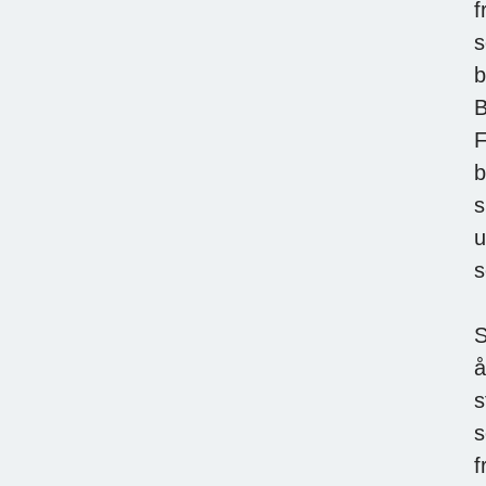
f
s
b
B
F
b
s
u
s
S
å
s
s
f