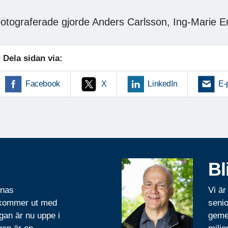
otograferade gjorde Anders Carlsson, Ing-Marie 
Dela sidan via:
Facebook
X
LinkedIn
E-
Bl
rnas
Vi är
 kommer ut med
senio
gan är nu uppe i
geme