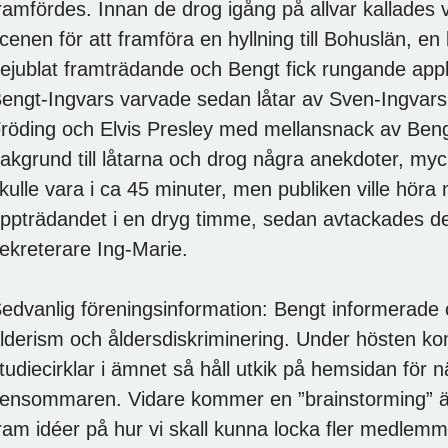
ramfördes. Innan de drog igång på allvar kallades
cenen för att framföra en hyllning till Bohuslän, en
ejublat framträdande och Bengt fick rungande appl
engt-Ingvars varvade sedan låtar av Sven-Ingvars
röding och Elvis Presley med mellansnack av Beng
akgrund till låtarna och drog några anekdoter, my
kulle vara i ca 45 minuter, men publiken ville höra m
ppträdandet i en dryg timme, sedan avtackades d
ekreterare Ing-Marie.
edvanlig föreningsinformation: Bengt informerade o
lderism och åldersdiskriminering. Under hösten k
tudiecirklar i ämnet så håll utkik på hemsidan för
ensommaren. Vidare kommer en ”brainstorming” äga
ram idéer på hur vi skall kunna locka fler medlemma