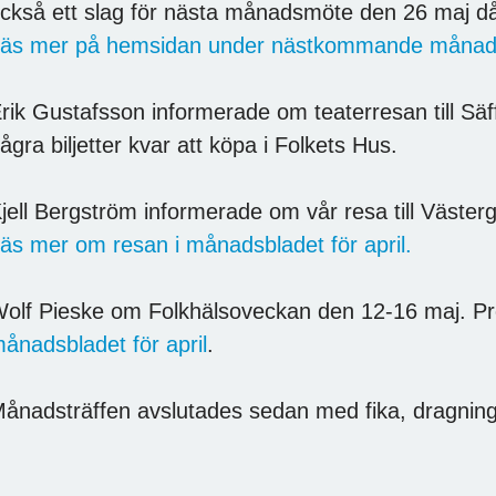
ckså ett slag för nästa månadsmöte den 26 maj då
äs mer på hemsidan under nästkommande månad
rik Gustafsson informerade om teaterresan till Säff
ågra biljetter kvar att köpa i Folkets Hus.
jell Bergström informerade om vår resa till Väster
äs mer om resan i månadsbladet för april.
olf Pieske om Folkhälsoveckan den 12-16 maj. Prog
ånadsbladet för april
.
ånadsträffen avslutades sedan med fika, dragning 