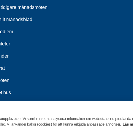
 tidigare månadsmöten
ellt månadsblad
medlem
iteter
nder
rat
öten
t hus
darupplevelse. Vi samlar in och analyserar information om webbplatsens prestanda
hållet. Vi använder kakor (cookies) för att kunna erbjuda anpassade annonser.
Läs m