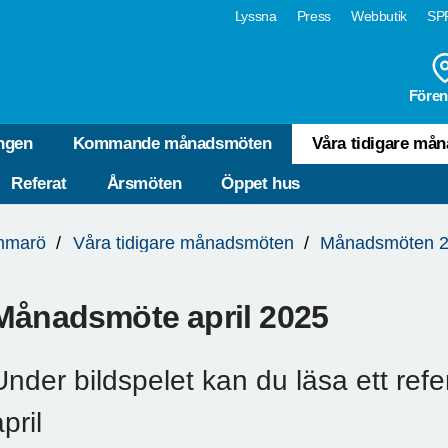
Lyssna
Press
Webbutik
SPF
Fören
ngen
Kommande månadsmöten
Våra tidigare må
Referat
Årsmöten
Öppet hus
mmarö
Våra tidigare månadsmöten
Månadsmöten 
Månadsmöte april 2025
Under bildspelet kan du läsa ett ref
pril