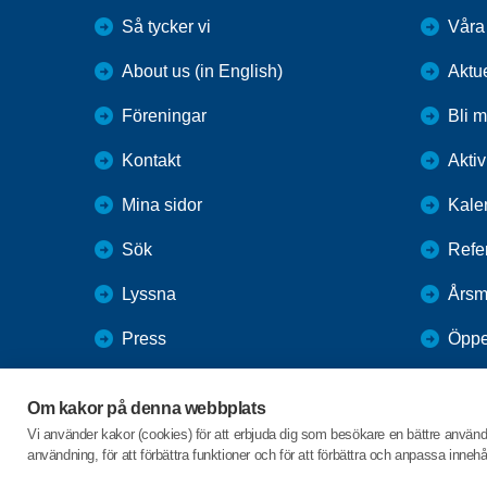
Så tycker vi
Våra
About us (in English)
Aktu
Föreningar
Bli 
Kontakt
Aktiv
Mina sidor
Kale
Sök
Refe
Lyssna
Årsm
Press
Öppe
Webbutik
Om kakor på denna webbplats
SPF Seniorernas intranät
Vi använder kakor (cookies) för att erbjuda dig som besökare en bättre använ
användning, för att förbättra funktioner och för att förbättra och anpassa inne