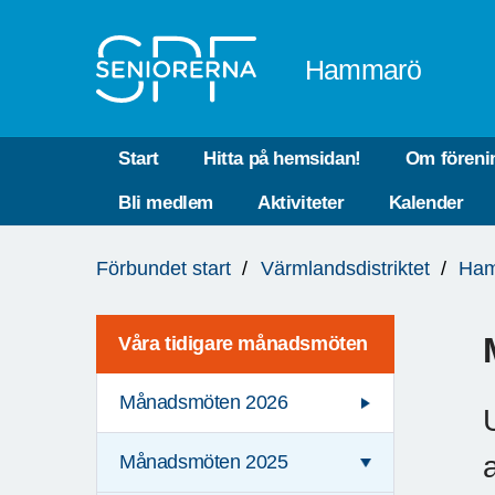
Till övergripande innehåll
Hammarö
Start
Hitta på hemsidan!
Om föreni
Bli medlem
Aktiviteter
Kalender
Du
Förbundet start
Värmlandsdistriktet
Ha
är
här:
Våra tidigare månadsmöten
Månadsmöten 2026
a
Månadsmöten 2025