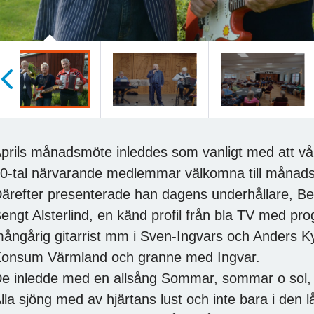
öregående
prils månadsmöte inleddes som vanligt med att vå
0-tal närvarande medlemmar välkomna till månadsm
ärefter presenterade han dagens underhållare, Be
engt Alsterlind, en känd profil från bla TV med p
ångårig gitarrist mm i Sven-Ingvars och Anders 
onsum Värmland och granne med Ingvar.
e inledde med en allsång Sommar, sommar o sol, 
lla sjöng med av hjärtans lust och inte bara i den 