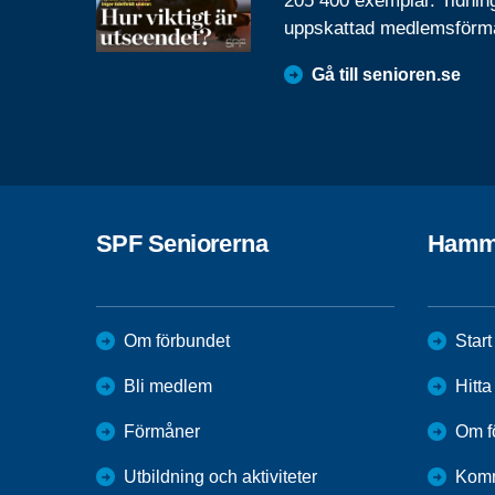
205 400 exemplar. Tidnin
uppskattad medlemsförm
Gå till senioren.se
SPF Seniorerna
Hamm
Om förbundet
Start
Bli medlem
Hitt
Förmåner
Om f
Utbildning och aktiviteter
Kom