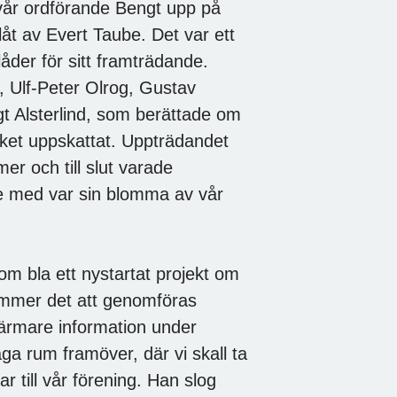
 vår ordförande Bengt upp på
 låt av Evert Taube. Det var ett
åder för sitt framträdande.
, Ulf-Peter Olrog, Gustav
t Alsterlind, som berättade om
cket uppskattat. Uppträdandet
er och till slut varade
e med var sin blomma av vår
m bla ett nystartat projekt om
ommer det att genomföras
 närmare information under
 rum framöver, där vi skall ta
r till vår förening. Han slog