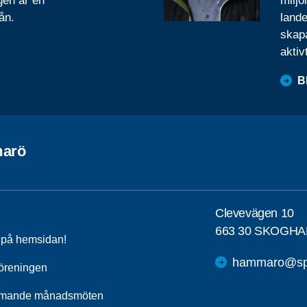
gen är en
miljo
ån.
lande
skapa
aktiv
B
arö
Clevevägen 10
663 30 SKOGHA
a på hemsidan!
hammaro@spf
öreningen
mande månadsmöten