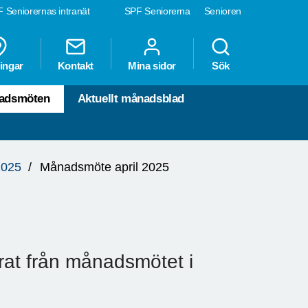
 Seniorernas intranät
SPF Seniorerna
Senioren
ingar
Kontakt
Mina sidor
Sök
nadsmöten
Aktuellt månadsblad
2025
Månadsmöte april 2025
erat från månadsmötet i